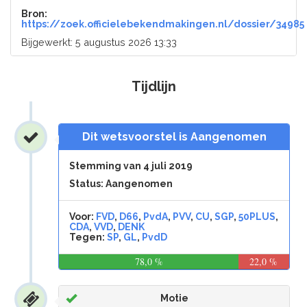
Bron:
https://zoek.officielebekendmakingen.nl/dossier/34985
Bijgewerkt: 5 augustus 2026 13:33
Tijdlijn
Dit wetsvoorstel is Aangenomen
Stemming van 4 juli 2019
Status: Aangenomen
Voor:
FVD
,
D66
,
PvdA
,
PVV
,
CU
,
SGP
,
50PLUS
,
CDA
,
VVD
,
DENK
Tegen:
SP
,
GL
,
PvdD
78,0 %
22,0 %
Motie