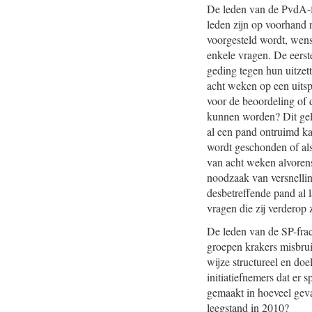
De leden van de PvdA-f
leden zijn op voorhand 
voorgesteld wordt, wens
enkele vragen. De eerste
geding tegen hun uitzett
acht weken op een uits
voor de beoordeling of 
kunnen worden? Dit gel
al een pand ontruimd ka
wordt geschonden of als 
van acht weken alvorens
noodzaak van versnellin
desbetreffende pand al 
vragen die zij verderop z
De leden van de SP-fract
groepen krakers misbru
wijze structureel en do
initiatiefnemers dat er
gemaakt in hoeveel geva
leegstand in 2010?