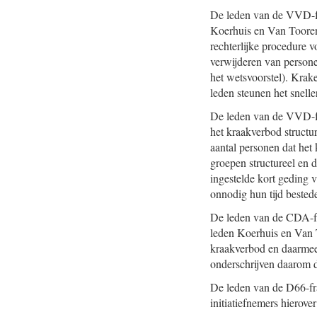
De leden van de VVD-fr
Koerhuis en Van Toorenb
rechterlijke procedure 
verwijderen van person
het wetsvoorstel). Krake
leden steunen het snell
De leden van de VVD-fra
het kraakverbod structu
aantal personen dat het
groepen structureel en 
ingestelde kort geding v
onnodig hun tijd bested
De leden van de CDA-fra
leden Koerhuis en Van 
kraakverbod en daarmee 
onderschrijven daarom d
De leden van de D66-fr
initiatiefnemers hierov