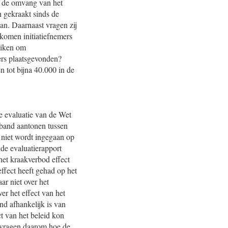
t de omvang van het
n gekraakt sinds de
an. Daarnaast vragen zij
 komen initiatiefnemers
uiken om
mers plaatsgevonden?
 tot bijna 40.000 in de
de evaluatie van de Wet
rband aantonen tussen
 niet wordt ingegaan op
de evaluatierapport
het kraakverbod effect
ffect heeft gehad op het
ar niet over het
r het effect van het
nd afhankelijk is van
ct van het beleid kon
 vragen daarom hoe de