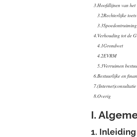
3.
Hoofdlijnen van het 
3.2
Rechterlijke toet
3.3
Spoedontruiming
4.
Verhouding tot de 
4.1
Grondwet
4.2
EVRM
5.3
Verruimen bestuu
6.
Bestuurlijke en fina
7.
(Internet)consultatie
8.
Overig
I. Algem
1. Inleidin