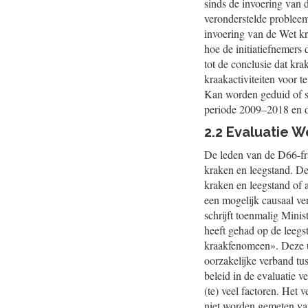
sinds de invoering van
veronderstelde probleem
invoering van de Wet kr
hoe de initiatiefnemers
tot de conclusie dat kr
kraakactiviteiten voor 
Kan worden geduid of sp
periode 2009–2018 en d
2.2 Evaluatie 
De leden van de D66-fra
kraken en leegstand. De
kraken en leegstand of 
een mogelijk causaal ve
schrijft toenmalig Minis
heeft gehad op de leegs
kraakfenomeen». Deze ui
oorzakelijke verband tu
beleid in de evaluatie v
(te) veel factoren. Het 
niet worden gemeten va