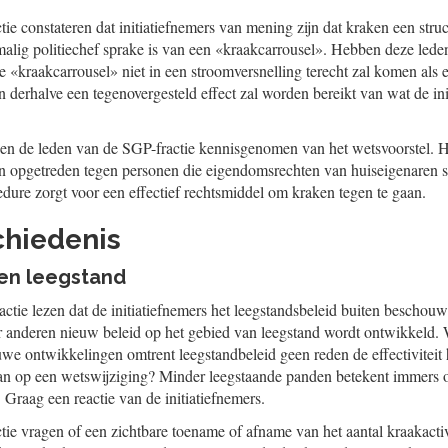
ie constateren dat initiatiefnemers van mening zijn dat kraken een struc
malig politiechef sprake is van een «kraakcarrousel». Hebben deze leden 
e «kraakcarrousel» niet in een stroomversnelling terecht zal komen als e
 derhalve een tegenovergesteld effect zal worden bereikt van wat de in
en de leden van de SGP-fractie kennisgenomen van het wetsvoorstel. H
n opgetreden tegen personen die eigendomsrechten van huiseigenaren 
edure zorgt voor een effectief rechtsmiddel om kraken tegen te gaan.
chiedenis
 en leegstand
tie lezen dat de initiatiefnemers het leegstandsbeleid buiten beschouwi
r anderen nieuw beleid op het gebied van leegstand wordt ontwikkeld. 
we ontwikkelingen omtrent leegstandbeleid geen reden de effectiviteit 
an op een wetswijziging? Minder leegstaande panden betekent immers 
 Graag een reactie van de initiatiefnemers.
tie vragen of een zichtbare toename of afname van het aantal kraakact