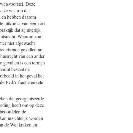
wetsvoorstel. Deze
wijze waarop dat
el en hebben daarom
 de uitkomst van een kort
tijk dat zij uiterlijk
huisrecht. Waarom zou,
hter niet afgewacht
oedeisende gevallen nu
 huisrecht van een ander
e gevallen is een termijn
aruit bestaat de
orbeeld in het geval het
 de PvdA-fractie enkele
leken dat georganiseerde
geding heeft om op deze
 beoordelen de
Kan inzichtelijk worden
van de Wet kraken en