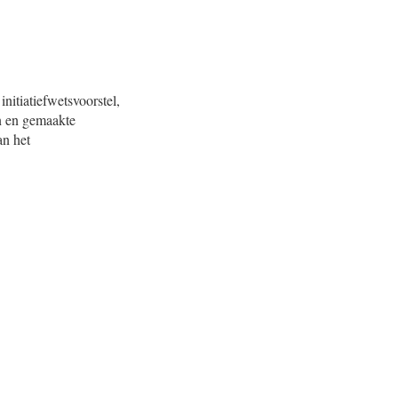
nitiatiefwetsvoorstel,
en en gemaakte
an het