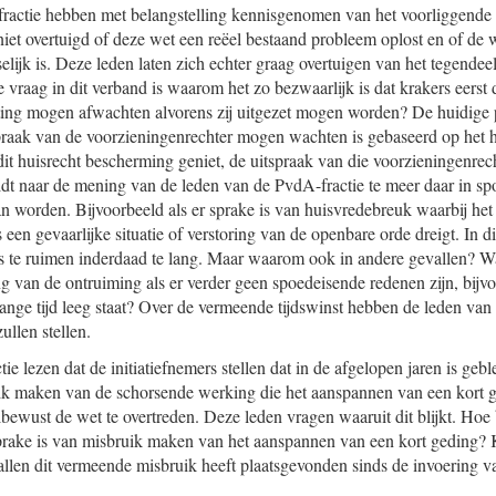
ractie hebben met belangstelling kennisgenomen van het voorliggende 
niet overtuigd of deze wet een reëel bestaand probleem oplost en of de 
elijk is. Deze leden laten zich echter graag overtuigen van het tegende
 vraag in dit verband is waarom het zo bezwaarlijk is dat krakers eerst
ing mogen afwachten alvorens zij uitgezet mogen worden? De huidige prak
praak van de voorzieningenrechter mogen wachten is gebaseerd op het 
dit huisrecht bescherming geniet, de uitspraak van die voorzieningenrec
dt naar de mening van de leden van de PvdA-fractie te meer daar in sp
n worden. Bijvoorbeeld als er sprake is van huisvredebreuk waarbij het
een gevaarlijke situatie of verstoring van de openbare orde dreigt. In di
 te ruimen inderdaad te lang. Maar waarom ook in andere gevallen? Wa
g van de ontruiming als er verder geen spoedeisende redenen zijn, bijvo
lange tijd leeg staat? Over de vermeende tijdswinst hebben de leden van
ullen stellen.
ie lezen dat de initiatiefnemers stellen dat in de afgelopen jaren is geb
ik maken van de schorsende werking die het aanspannen van een kort 
elbewust de wet te overtreden. Deze leden vragen waaruit dit blijkt. Hoe
 sprake is van misbruik maken van het aanspannen van een kort geding? 
llen dit vermeende misbruik heeft plaatsgevonden sinds de invoering 