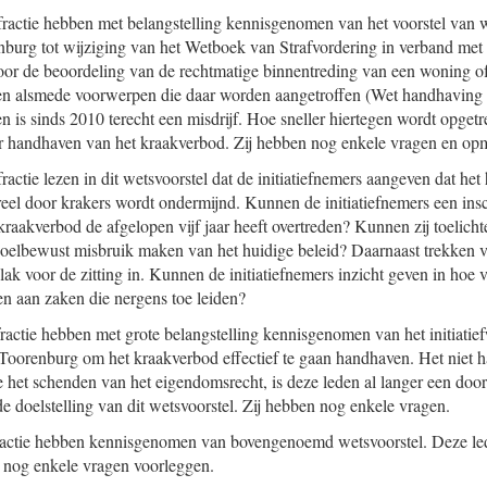
actie hebben met belangstelling kennisgenomen van het voorstel van 
urg tot wijziging van het Wetboek van Strafvordering in verband met 
voor de beoordeling van de rechtmatige binnentreding van een woning of 
en alsmede voorwerpen die daar worden aangetroffen (Wet handhaving 
n is sinds 2010 terecht een misdrijf. Hoe sneller hiertegen wordt opget
er handhaven van het kraakverbod. Zij hebben nog enkele vragen en op
ctie lezen in dit wetsvoorstel dat de initiatiefnemers aangeven dat het
reel door krakers wordt ondermijnd. Kunnen de initiatiefnemers een ins
 kraakverbod de afgelopen vijf jaar heeft overtreden? Kunnen zij toelich
doelbewust misbruik maken van het huidige beleid? Daarnaast trekken v
lak voor de zitting in. Kunnen de initiatiefnemers inzicht geven in hoe 
en aan zaken die nergens toe leiden?
ctie hebben met grote belangstelling kennisgenomen van het initiatief
Toorenburg om het kraakverbod effectief te gaan handhaven. Het niet 
het schenden van het eigendomsrecht, is deze leden al langer een doorn
e doelstelling van dit wetsvoorstel. Zij hebben nog enkele vragen.
actie hebben kennisgenomen van bovengenoemd wetsvoorstel. Deze le
er nog enkele vragen voorleggen.