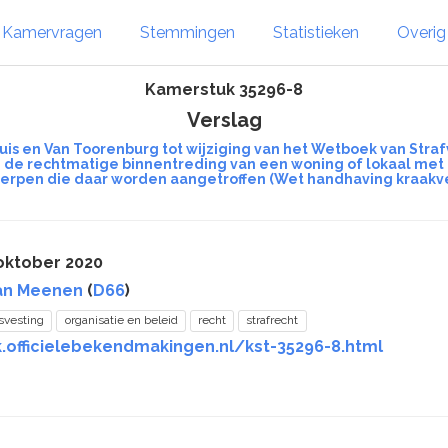
Kamervragen
Stemmingen
Statistieken
Overi
Kamerstuk 35296-8
Verslag
uis en Van Toorenburg tot wijziging van het Wetboek van Straf
n de rechtmatige binnentreding van een woning of lokaal met
erpen die daar worden aangetroffen (Wet handhaving kraakv
oktober 2020
van Meenen
(
D66
)
svesting
organisatie en beleid
recht
strafrecht
k.officielebekendmakingen.nl/kst-35296-8.html