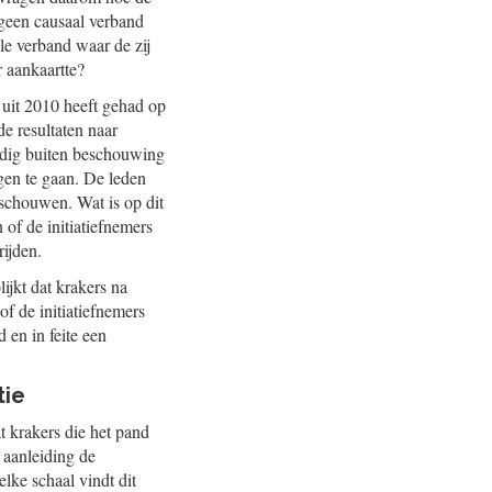
 geen causaal verband
le verband waar de zij
r aankaartte?
 uit 2010 heeft gehad op
de resultaten naar
edig buiten beschouwing
egen te gaan. De leden
eschouwen. Wat is op dit
of de initiatiefnemers
rijden.
lijkt dat krakers na
f de initiatiefnemers
 en in feite een
tie
t krakers die het pand
 aanleiding de
lke schaal vindt dit