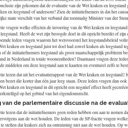
 conclusie zijn gekomen dat de evaluatie van de Wet kraken en leegstand
ken en leegstand of andersom? Zien de initiatiefnemers in dat het causa
rijke mate verschilt van het verband dat toenmalig Minister van der Steu
tie vragen welke effecten de invoering van de Wet kraken en leegstand
leegstand. Heeft de wet zijn beoogde doel in dit opzicht bereikt of zijn 
emde leden vragen waarom het wetsvoorstel het leegstandsbeleid voll
 Wet kraken en leegstand juist tot doel had zowel kraken als leegstand t
n of de initiatiefnemers leegstand als groot maatschappelijk probleem b
and in Nederland in totale wooneenheden? Daarnaast vragen deze leden 
de middelen om deze leegstand aan te kaarten en eventueel zelfs te best
tie lezen dat uit het evaluatierapport van de Wet kraken en leegstand
2
b
 bezet die korter dan één jaar leeg staan. Deze leden vragen dan ook o
et kraken en leegstand in dit opzicht een negatief effect heeft gecreëerd
erkstelligd op het gebied van het eigendomsrecht.
g van de parlementaire discussie na de evalua
tie lezen dat de initiatiefnemers geen reden hebben om aan te nemen da
h vervolgens aan de wet houden. De leden van de SP-fractie vragen welke
 te stellen dat krakers zich na ontruiming niet aan de wet houden. Op we