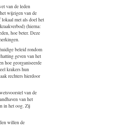
wet van de leden
het wijzigen van de
lokaal met als doel het
kraakverbod) (hierna:
reden, hoe beter. Deze
merkingen.
 huidige beleid rondom
chatting geven van het
ten hoe georganiseerde
eel krakers hun
vaak rechters hierdoor
wetsvoorstel van de
handhaven van het
 in het oog. Zij
den willen de