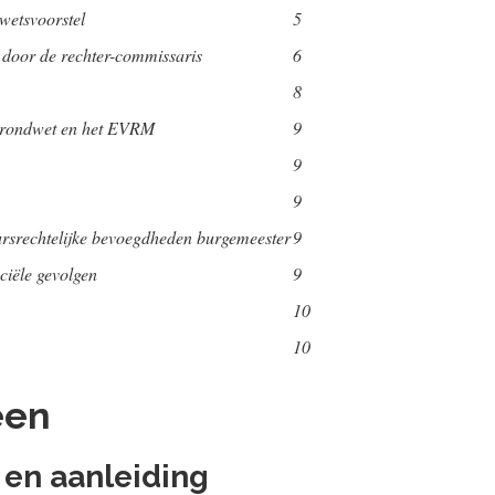
wetsvoorstel
5
s door de rechter-commissaris
6
8
Grondwet en het EVRM
9
9
9
rsrechtelijke bevoegdheden burgemeester
9
nciële gevolgen
9
10
10
een
g en aanleiding