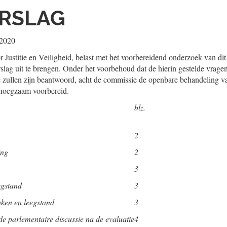
RSLAG
 2020
Justitie en Veiligheid, belast met het voorbereidend onderzoek van dit i
erslag uit te brengen. Onder het voorbehoud dat de hierin gestelde vrag
zullen zijn beantwoord, acht de commissie de openbare behandeling v
genoegzaam voorbereid.
blz.
2
ing
2
3
egstand
3
aken en leegstand
3
de parlementaire discussie na de evaluatie
4