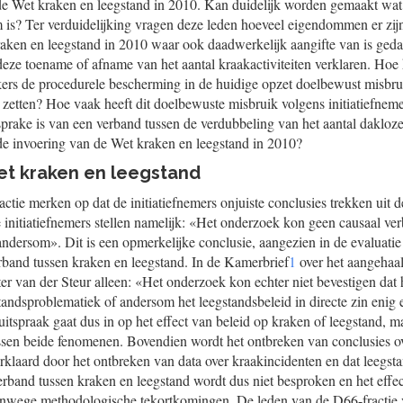
 de Wet kraken en leegstand in 2010. Kan duidelijk worden gemaakt wa
 is? Ter verduidelijking vragen deze leden hoeveel eigendommen er zij
aken en leegstand in 2010 waar ook daadwerkelijk aangifte van is geda
 deze toename of afname van het aantal kraakactiviteiten verklaren. Hoe
akers de procedurele bescherming in de huidige opzet doelbewust misbr
te zetten? Hoe vaak heeft dit doelbewuste misbruik volgens initiatiefne
rake is van een verband tussen de verdubbeling van het aantal daklozen
e invoering van de Wet kraken en leegstand in 2010?
Wet kraken en leegstand
ctie merken op dat de initiatiefnemers onjuiste conclusies trekken uit 
 initiatiefnemers stellen namelijk: «Het onderzoek kon geen causaal ve
andersom». Dit is een opmerkelijke conclusie, aangezien in de evaluatie
rband tussen kraken en leegstand. In de Kamerbrief
1
over het aangehaal
ter van der Steur alleen: «Het onderzoek kon echter niet bevestigen dat 
tandsproblematiek of andersom het leegstandsbeleid in directe zin enig e
tspraak gaat dus in op het effect van beleid op kraken of leegstand, ma
ssen beide fenomenen. Bovendien wordt het ontbreken van conclusies ove
erklaard door het ontbreken van data over kraakincidenten en dat leegsta
verband tussen kraken en leegstand wordt dus niet besproken en het effe
nwege methodologische tekortkomingen. De leden van de D66-fractie