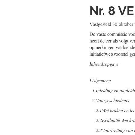
Nr. 8
VE
Vastgesteld
30 oktober
De vaste commissie voor 
heeft de eer als volgt v
opmerkingen voldoende 
initiatiefwetsvoorstel 
Inhoudsopgave
I.
Algemeen
1.
Inleiding en aanleid
2.
Voorgeschiedenis
2.1
Wet kraken en le
2.2
Evaluatie Wet kr
2.3
Voortzetting van 