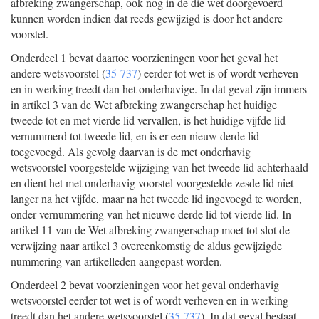
afbreking zwangerschap, ook nog in de die wet doorgevoerd
kunnen worden indien dat reeds gewijzigd is door het andere
voorstel.
Onderdeel 1 bevat daartoe voorzieningen voor het geval het
andere wetsvoorstel (
35 737
) eerder tot wet is of wordt verheven
en in werking treedt dan het onderhavige. In dat geval zijn immers
in artikel 3 van de Wet afbreking zwangerschap het huidige
tweede tot en met vierde lid vervallen, is het huidige vijfde lid
vernummerd tot tweede lid, en is er een nieuw derde lid
toegevoegd. Als gevolg daarvan is de met onderhavig
wetsvoorstel voorgestelde wijziging van het tweede lid achterhaald
en dient het met onderhavig voorstel voorgestelde zesde lid niet
langer na het vijfde, maar na het tweede lid ingevoegd te worden,
onder vernummering van het nieuwe derde lid tot vierde lid. In
artikel 11 van de Wet afbreking zwangerschap moet tot slot de
verwijzing naar artikel 3 overeenkomstig de aldus gewijzigde
nummering van artikelleden aangepast worden.
Onderdeel 2 bevat voorzieningen voor het geval onderhavig
wetsvoorstel eerder tot wet is of wordt verheven en in werking
treedt dan het andere wetsvoorstel (
35 737
). In dat geval bestaat