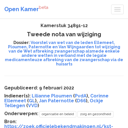
beta
Open Kamer
Kamerstuk 34891-12
Tweede nota van wijziging
Dossier:
Voorstel van wet van de leden Ellemeet,
Ploumen, Paternotte en Van Wijngaarden tot wijziging
van de Wet afbreking zwangerschap alsmede enkele
andere wetten in verband met de legale
medicamenteuze afbreking van de zwangerschap via de
huisarts
Gepubliceerd: 9 februari 2022
Indiener(s):
Lilianne Ploumen
(
PvdA
),
Corinne
Ellemeet
(
GL
),
Jan Paternotte
(
D66
),
Ockje
Tellegen
(
VVD
)
Onderwerpen:
organisatie en beleid
zorg en gezondheid
Bron:
https://zoek.officielebekendmakingen.nl/kst-