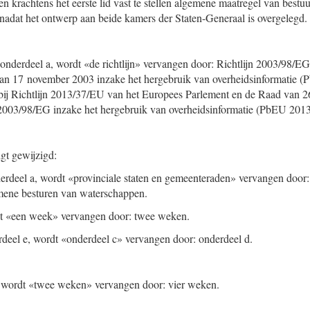
n krachtens het eerste lid vast te stellen algemene maatregel van bestuu
adat het ontwerp aan beide kamers der Staten-Generaal is overgelegd.
d, onderdeel a, wordt «de richtlijn» vervangen door: Richtlijn 2003/98/
an 17 november 2003 inzake het hergebruik van overheidsinformatie 
 bij Richtlijn 2013/37/EU van het Europees Parlement en de Raad van 26
n 2003/98/EG inzake het hergebruik van overheidsinformatie (PbEU 201
lgt gewijzigd:
derdeel a, wordt «provinciale staten en gemeenteraden» vervangen door: 
mene besturen van waterschappen.
rdt «een week» vervangen door: twee weken.
derdeel e, wordt «onderdeel c» vervangen door: onderdeel d.
lid, wordt «twee weken» vervangen door: vier weken.