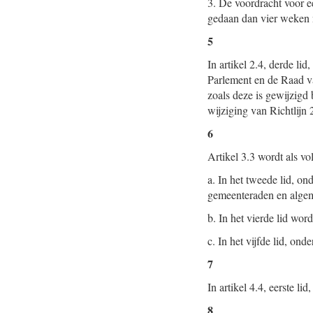
3. De voordracht voor ee
gedaan dan vier weken n
5
In artikel 2.4, derde li
Parlement en de Raad v
zoals deze is gewijzigd
wijziging van Richtlij
6
Artikel 3.3 wordt als vo
a. In het tweede lid, on
gemeenteraden en alge
b. In het vierde lid wo
c. In het vijfde lid, on
7
In artikel 4.4, eerste 
8