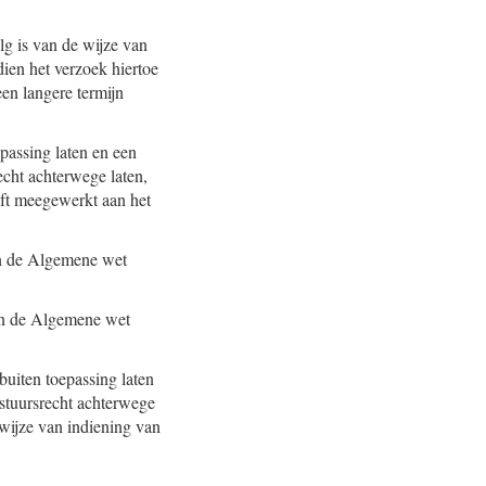
olg is van de wijze van
dien het verzoek hiertoe
een langere termijn
epassing laten en een
echt achterwege laten,
eft meegewerkt aan het
van de Algemene wet
 van de Algemene wet
buiten toepassing laten
estuursrecht achterwege
e wijze van indiening van