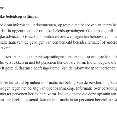
en:
ijke beleidsopvattingen
zoek om informatie uit documenten, opgesteld ten behoeve van intern b
er daarin opgenomen persoonlijke beleidsopvattingen. Onder persoonlijk
jke adviezen, visies, standpunten en overwegingen ten behoeve van inter
dsalternatieven, de gevolgen van een bepaald beleidsalternatief of ande
rakter.
an over persoonlijke beleidsopvattingen met het oog op een goede en d
ie verstrekken in niet tot personen herleidbare vorm. Indien degene die
eeft gesteld, daarmee heeft ingestemd, kan de informatie in tot personen
eerste lid wordt bij milieu-informatie het belang van de bescherming van
wogen tegen het belang van openbaarmaking. Informatie over persoonli
niet tot personen herleidbare vorm. Indien degene die deze opvattingen 
daarmee heeft ingestemd, kan de informatie in tot personen herleidbare 