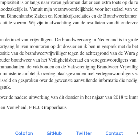
mplexiteit is onlangs naar voren gekomen dat er een extra toets op de re
oodzakelijk is. Vanuit mijn verantwoordelijkheid voor het stelsel van vei
van Binnenlandse Zaken en Koninkrijksrelaties en de Brandweerkame
uit te voeren. Wij zijn in afwachting van de resultaten van dit onderzo
an de inzet van vrijwilligers. De brandweerzorg in Nederland is in grot
oortgang blijven monitoren op dit dossier en ik ben in gesprek met de be
e positie van de brandweervrijwilliger tegen de achtergrond van de Wnra
ehouder brandweer van het Veiligheidsberaad en vertegenwoordigers va
mandanten, de vakbonden en de Vakvereniging Brandweer Vrijwillig
ijn ministerie ambtelijk overleg plaatsgevonden met vertegenwoordigers 
wisseld en gesproken over de gewenste aanvullende informatie die nodig
gstuk.
er de nadere uitwerking van dit dossier in het najaar van 2018 te kun
 en Veiligheid,
F.B.J.
Grapperhaus
Colofon
GitHub
Twitter
Contact