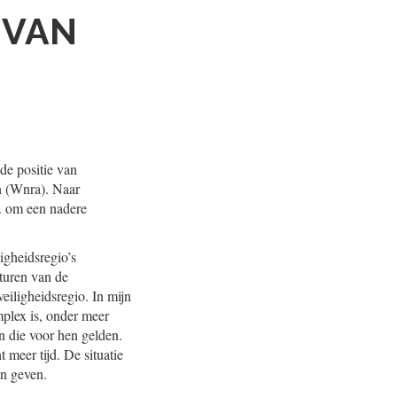
 VAN
de positie van
n (Wnra). Naar
l. om een nadere
igheidsregio’s
sturen van de
veiligheidsregio. In mijn
mplex is, onder meer
 die voor hen gelden.
 meer tijd. De situatie
an geven.