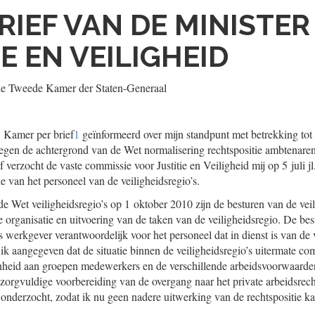
RIEF VAN DE MINISTER
IE EN VEILIGHEID
de Tweede Kamer der Staten-Generaal
w Kamer per brief
1
geïnformeerd over mijn standpunt met betrekking tot 
tegen de achtergrond van de Wet normalisering rechtspositie ambtenare
f verzocht de vaste commissie voor Justitie en Veiligheid mij op 5 juli j
e van het personeel van de veiligheidsregio’s.
e Wet veiligheidsregio’s op 1 oktober 2010 zijn de besturen van de veil
e organisatie en uitvoering van de taken van de veiligheidsregio. De be
als werkgever verantwoordelijk voor het personeel dat in dienst is van de 
b ik aangegeven dat de situatie binnen de veiligheidsregio’s uitermate co
heid aan groepen medewerkers en de verschillende arbeidsvoorwaarden
zorgvuldige voorbereiding van de overgang naar het private arbeidsrecht
nderzocht, zodat ik nu geen nadere uitwerking van de rechtspositie k