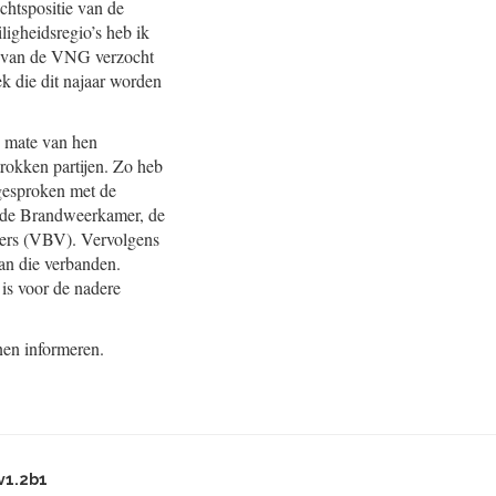
chtspositie van de
ligheidsregio’s heb ik
r van de VNG verzocht
ek die dit najaar worden
e mate van hen
trokken partijen. Zo heb
 gesproken met de
n de Brandweerkamer, de
ers (VBV). Vervolgens
van die verbanden.
 is voor de nadere
nen informeren.
v1.2b1