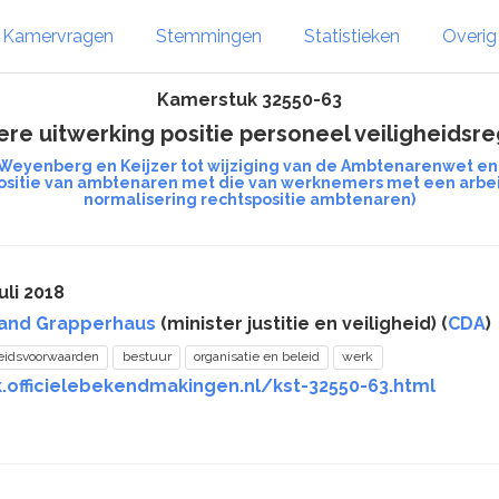
Kamervragen
Stemmingen
Statistieken
Overi
Kamerstuk 32550-63
re uitwerking positie personeel veiligheidsre
 Weyenberg en Keijzer tot wijziging van de Ambtenarenwet en
itie van ambtenaren met die van werknemers met een arbei
normalisering rechtspositie ambtenaren)
uli 2018
nand Grapperhaus
(minister justitie en veiligheid) (
CDA
)
eidsvoorwaarden
bestuur
organisatie en beleid
werk
k.officielebekendmakingen.nl/kst-32550-63.html