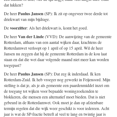
dat lukken?
Paulus Jansen
De heer
(SP): Ik zit op ongeveer twee derde tot
driekwart van mijn bijdrage.
voorzitter
De
: Als het driekwart is, komt het goed.
Van der Linde
De heer
(VVD): De aanwijzing van de gemeente
Rotterdam, althans van een aantal wijken daar, krachtens de
Rotterdamwet verloopt op 1 april of op 15 april. Wil de heer
Jansen nu zeggen dat hij de gemeente Rotterdam in de kou laat
staan en dat die wet daar volgende maand niet meer kan worden
toegepast?
Paulus Jansen
De heer
(SP): Dat zeg ik inderdaad. Ik ken
Rotterdam-Zuid. Ik heb vroeger nog gewerkt in Feijenoord. Mijn
stelling is dat je, als je als gemeente een paardenmiddel inzet om
de toegang tot wijken voor bepaalde woningzoekenden te
blokkeren, die mensen een alternatief moet bieden. Dat is niet
gebeurd in de Rotterdamwet. Ook moet je dan op afzienbare
termijn regelen dat die wijk weer geschikt is voor iedereen. Acht
jaar is wat de SP-fractie betreft al veel te lang en twintig jaar is