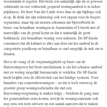
woonruimte te regelen. Het beste zou natuurlijk zijn als er gewoon
voldoende en een voldoende gespreid woningaanbod is in iedere
prijsklasse. De heer Van der Linde wees daar in zijn bijdrage ook
al op. Ik denk dat zijn redenering ook wel opgaat voor de hogere
segmenten, maar hij zal moeten erkennen dat bijvoorbeeld de
bouw van betaalbare woningen in Amsterdam of Utrecht niet of
nauwelijks van de grond komt en dat is natuurlijk de grote
bottleneck: een betaalbare woning voor iedereen. De SP-fractie
constateert dat dit kabinet er alles aan doet om het aanbod in de
categorieën goedkoop en betaalbaar zo snel mogelijk de nek om te
draaien.
Het is de vraag of de vergunningplicht op basis van de
Huisvestingswet het beste mechanisme is om het schaarse aanbod
met zo weinig mogelijk bureaucratie te verdelen. De SP-fractie
heeft twijfels over de effectiviteit van het huidige systeem. Voor
huurders van corporatiewoningen – en dat is toch verreweg de
grootste groep woningzoekenden die met een
huisvestingsvergunning te maken krijgt – betekent de gang naar
het gemeentehuis extra kosten, terwijl de woningcorporatie ook
nog eens een toets uitvoert op een aantal aspecten dat te maken