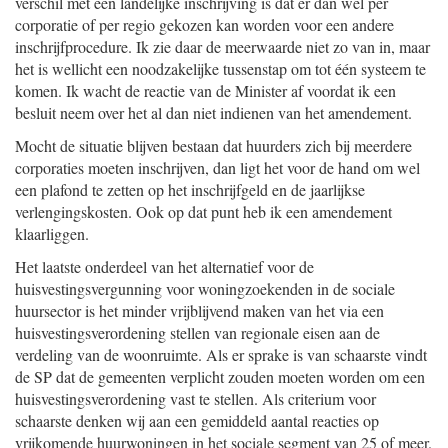
verschil met een landelijke inschrijving is dat er dan wel per
corporatie of per regio gekozen kan worden voor een andere
inschrijfprocedure. Ik zie daar de meerwaarde niet zo van in, maar
het is wellicht een noodzakelijke tussenstap om tot één systeem te
komen. Ik wacht de reactie van de Minister af voordat ik een
besluit neem over het al dan niet indienen van het amendement.
Mocht de situatie blijven bestaan dat huurders zich bij meerdere
corporaties moeten inschrijven, dan ligt het voor de hand om wel
een plafond te zetten op het inschrijfgeld en de jaarlijkse
verlengingskosten. Ook op dat punt heb ik een amendement
klaarliggen.
Het laatste onderdeel van het alternatief voor de
huisvestingsvergunning voor woningzoekenden in de sociale
huursector is het minder vrijblijvend maken van het via een
huisvestingsverordening stellen van regionale eisen aan de
verdeling van de woonruimte. Als er sprake is van schaarste vindt
de SP dat de gemeenten verplicht zouden moeten worden om een
huisvestingsverordening vast te stellen. Als criterium voor
schaarste denken wij aan een gemiddeld aantal reacties op
vrijkomende huurwoningen in het sociale segment van 25 of meer.