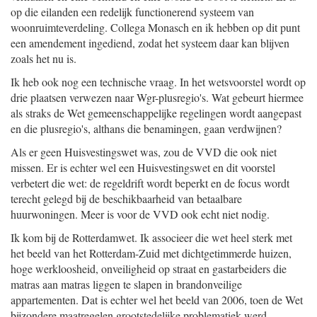
op die eilanden een redelijk functionerend systeem van
woonruimteverdeling. Collega Monasch en ik hebben op dit punt
een amendement ingediend, zodat het systeem daar kan blijven
zoals het nu is.
Ik heb ook nog een technische vraag. In het wetsvoorstel wordt op
drie plaatsen verwezen naar Wgr-plusregio's. Wat gebeurt hiermee
als straks de Wet gemeenschappelijke regelingen wordt aangepast
en die plusregio's, althans die benamingen, gaan verdwijnen?
Als er geen Huisvestingswet was, zou de VVD die ook niet
missen. Er is echter wel een Huisvestingswet en dit voorstel
verbetert die wet: de regeldrift wordt beperkt en de focus wordt
terecht gelegd bij de beschikbaarheid van betaalbare
huurwoningen. Meer is voor de VVD ook echt niet nodig.
Ik kom bij de Rotterdamwet. Ik associeer die wet heel sterk met
het beeld van het Rotterdam-Zuid met dichtgetimmerde huizen,
hoge werkloosheid, onveiligheid op straat en gastarbeiders die
matras aan matras liggen te slapen in brandonveilige
appartementen. Dat is echter wel het beeld van 2006, toen de Wet
bijzondere maatregelen grootstedelijke problematiek werd