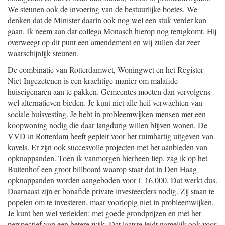
We steunen ook de invoering van de bestuurlijke boetes. We
denken dat de Minister daarin ook nog wel een stuk verder kan
gaan. Ik neem aan dat collega Monasch hierop nog terugkomt. Hij
overweegt op dit punt een amendement en wij zullen dat zeer
waarschijnlijk steunen.
De combinatie van Rotterdamwet, Woningwet en het Register
Niet-Ingezetenen is een krachtige manier om malafide
huiseigenaren aan te pakken. Gemeentes moeten dan vervolgens
wel alternatieven bieden. Je kunt niet alle heil verwachten van
sociale huisvesting. Je hebt in probleemwijken mensen met een
koopwoning nodig die daar langdurig willen blijven wonen. De
VVD in Rotterdam heeft gepleit voor het ruimhartig uitgeven van
kavels. Er zijn ook succesvolle projecten met het aanbieden van
opknappanden. Toen ik vanmorgen hierheen liep, zag ik op het
Buitenhof een groot billboard waarop staat dat in Den Haag
opknappanden worden aangeboden voor € 16.000. Dat werkt dus.
Daarnaast zijn er bonafide private investeerders nodig. Zij staan te
popelen om te investeren, maar voorlopig niet in probleemwijken.
Je kunt hen wel verleiden: met goede grondprijzen en met het
perspectief van een betere wijk. Dat laatste leidt namelijk ook voor