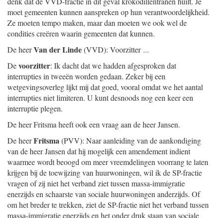
denk dat de VVD-fractie in dit geval krokodillentranen huilt. Je
moet gemeenten kunnen aanspreken op hun verantwoordelijkheid.
Ze moeten tempo maken, maar dan moeten we ook wel de
condities creëren waarin gemeenten dat kunnen.
Van der Linde
De heer
(VVD): Voorzitter ...
voorzitter
De
: Ik dacht dat we hadden afgesproken dat
interrupties in tweeën worden gedaan. Zeker bij een
wetgevingsoverleg lijkt mij dat goed, vooral omdat we het aantal
interrupties niet limiteren. U kunt desnoods nog een keer een
interruptie plegen.
De heer Fritsma heeft ook een vraag aan de heer Jansen.
Fritsma
De heer
(PVV): Naar aanleiding van de aankondiging
van de heer Jansen dat hij mogelijk een amendement indient
waarmee wordt beoogd om meer vreemdelingen voorrang te laten
krijgen bij de toewijzing van huurwoningen, wil ik de SP-fractie
vragen of zij niet het verband ziet tussen massa-immigratie
enerzijds en schaarste van sociale huurwoningen anderzijds. Of
om het breder te trekken, ziet de SP-fractie niet het verband tussen
massa-immigratie enerzijds en het onder druk staan van sociale