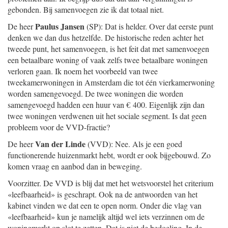
gebonden. Bij samenvoegen zie ik dat totaal niet.
Paulus Jansen
De heer
(SP): Dat is helder. Over dat eerste punt
denken we dan dus hetzelfde. De historische reden achter het
tweede punt, het samenvoegen, is het feit dat met samenvoegen
een betaalbare woning of vaak zelfs twee betaalbare woningen
verloren gaan. Ik noem het voorbeeld van twee
tweekamerwoningen in Amsterdam die tot één vierkamerwoning
worden samengevoegd. De twee woningen die worden
samengevoegd hadden een huur van € 400. Eigenlijk zijn dan
twee woningen verdwenen uit het sociale segment. Is dat geen
probleem voor de VVD-fractie?
Van der Linde
De heer
(VVD): Nee. Als je een goed
functionerende huizenmarkt hebt, wordt er ook bijgebouwd. Zo
komen vraag en aanbod dan in beweging.
Voorzitter. De VVD is blij dat met het wetsvoorstel het criterium
«leefbaarheid» is geschrapt. Ook na de antwoorden van het
kabinet vinden we dat een te open norm. Onder die vlag van
«leefbaarheid» kun je namelijk altijd wel iets verzinnen om de
woningmarkt op slot te zetten. Dat is niet de bedoeling. In de