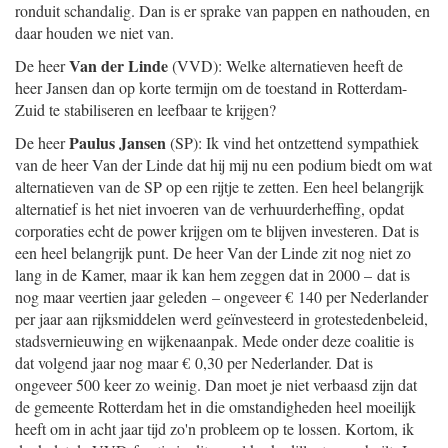
ronduit schandalig. Dan is er sprake van pappen en nathouden, en
daar houden we niet van.
Van der Linde
De heer
(VVD): Welke alternatieven heeft de
heer Jansen dan op korte termijn om de toestand in Rotterdam-
Zuid te stabiliseren en leefbaar te krijgen?
Paulus Jansen
De heer
(SP): Ik vind het ontzettend sympathiek
van de heer Van der Linde dat hij mij nu een podium biedt om wat
alternatieven van de SP op een rijtje te zetten. Een heel belangrijk
alternatief is het niet invoeren van de verhuurderheffing, opdat
corporaties echt de power krijgen om te blijven investeren. Dat is
een heel belangrijk punt. De heer Van der Linde zit nog niet zo
lang in de Kamer, maar ik kan hem zeggen dat in 2000 – dat is
nog maar veertien jaar geleden – ongeveer € 140 per Nederlander
per jaar aan rijksmiddelen werd geïnvesteerd in grotestedenbeleid,
stadsvernieuwing en wijkenaanpak. Mede onder deze coalitie is
dat volgend jaar nog maar € 0,30 per Nederlander. Dat is
ongeveer 500 keer zo weinig. Dan moet je niet verbaasd zijn dat
de gemeente Rotterdam het in die omstandigheden heel moeilijk
heeft om in acht jaar tijd zo'n probleem op te lossen. Kortom, ik