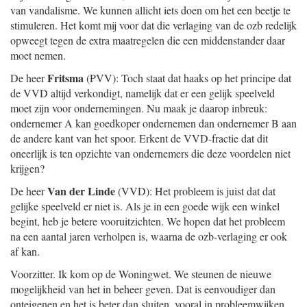
van vandalisme. We kunnen allicht iets doen om het een beetje te
stimuleren. Het komt mij voor dat die verlaging van de ozb redelijk
opweegt tegen de extra maatregelen die een middenstander daar
moet nemen.
Fritsma
De heer
(PVV): Toch staat dat haaks op het principe dat
de VVD altijd verkondigt, namelijk dat er een gelijk speelveld
moet zijn voor ondernemingen. Nu maak je daarop inbreuk:
ondernemer A kan goedkoper ondernemen dan ondernemer B aan
de andere kant van het spoor. Erkent de VVD-fractie dat dit
oneerlijk is ten opzichte van ondernemers die deze voordelen niet
krijgen?
Van der Linde
De heer
(VVD): Het probleem is juist dat dat
gelijke speelveld er niet is. Als je in een goede wijk een winkel
begint, heb je betere vooruitzichten. We hopen dat het probleem
na een aantal jaren verholpen is, waarna de ozb-verlaging er ook
af kan.
Voorzitter. Ik kom op de Woningwet. We steunen de nieuwe
mogelijkheid van het in beheer geven. Dat is eenvoudiger dan
onteigenen en het is beter dan sluiten, vooral in probleemwijken.