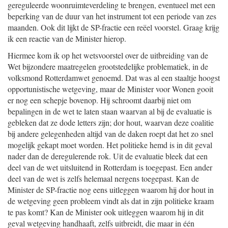
gereguleerde woonruimteverdeling te brengen, eventueel met een
beperking van de duur van het instrument tot een periode van zes
maanden. Ook dit lijkt de SP-fractie een reëel voorstel. Graag krijg
ik een reactie van de Minister hierop.
Hiermee kom ik op het wetsvoorstel over de uitbreiding van de
Wet bijzondere maatregelen grootstedelijke problematiek, in de
volksmond Rotterdamwet genoemd. Dat was al een staaltje hoogst
opportunistische wetgeving, maar de Minister voor Wonen gooit
er nog een schepje bovenop. Hij schroomt daarbij niet om
bepalingen in de wet te laten staan waarvan al bij de evaluatie is
gebleken dat ze dode letters zijn; dor hout, waarvan deze coalitie
bij andere gelegenheden altijd van de daken roept dat het zo snel
mogelijk gekapt moet worden. Het politieke hemd is in dit geval
nader dan de deregulerende rok. Uit de evaluatie bleek dat een
deel van de wet uitsluitend in Rotterdam is toegepast. Een ander
deel van de wet is zelfs helemaal nergens toegepast. Kan de
Minister de SP-fractie nog eens uitleggen waarom hij dor hout in
de wetgeving geen probleem vindt als dat in zijn politieke kraam
te pas komt? Kan de Minister ook uitleggen waarom hij in dit
geval wetgeving handhaaft, zelfs uitbreidt, die maar in één