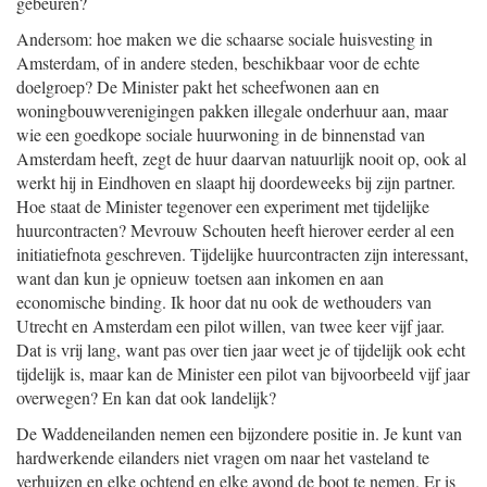
gebeuren?
Andersom: hoe maken we die schaarse sociale huisvesting in
Amsterdam, of in andere steden, beschikbaar voor de echte
doelgroep? De Minister pakt het scheefwonen aan en
woningbouwverenigingen pakken illegale onderhuur aan, maar
wie een goedkope sociale huurwoning in de binnenstad van
Amsterdam heeft, zegt de huur daarvan natuurlijk nooit op, ook al
werkt hij in Eindhoven en slaapt hij doordeweeks bij zijn partner.
Hoe staat de Minister tegenover een experiment met tijdelijke
huurcontracten? Mevrouw Schouten heeft hierover eerder al een
initiatiefnota geschreven. Tijdelijke huurcontracten zijn interessant,
want dan kun je opnieuw toetsen aan inkomen en aan
economische binding. Ik hoor dat nu ook de wethouders van
Utrecht en Amsterdam een pilot willen, van twee keer vijf jaar.
Dat is vrij lang, want pas over tien jaar weet je of tijdelijk ook echt
tijdelijk is, maar kan de Minister een pilot van bijvoorbeeld vijf jaar
overwegen? En kan dat ook landelijk?
De Waddeneilanden nemen een bijzondere positie in. Je kunt van
hardwerkende eilanders niet vragen om naar het vasteland te
verhuizen en elke ochtend en elke avond de boot te nemen. Er is