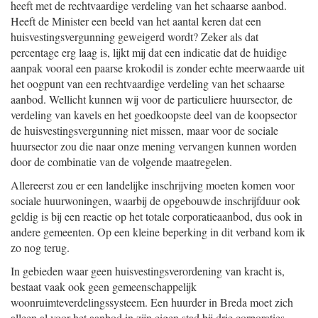
heeft met de rechtvaardige verdeling van het schaarse aanbod.
Heeft de Minister een beeld van het aantal keren dat een
huisvestingsvergunning geweigerd wordt? Zeker als dat
percentage erg laag is, lijkt mij dat een indicatie dat de huidige
aanpak vooral een paarse krokodil is zonder echte meerwaarde uit
het oogpunt van een rechtvaardige verdeling van het schaarse
aanbod. Wellicht kunnen wij voor de particuliere huursector, de
verdeling van kavels en het goedkoopste deel van de koopsector
de huisvestingsvergunning niet missen, maar voor de sociale
huursector zou die naar onze mening vervangen kunnen worden
door de combinatie van de volgende maatregelen.
Allereerst zou er een landelijke inschrijving moeten komen voor
sociale huurwoningen, waarbij de opgebouwde inschrijfduur ook
geldig is bij een reactie op het totale corporatieaanbod, dus ook in
andere gemeenten. Op een kleine beperking in dit verband kom ik
zo nog terug.
In gebieden waar geen huisvestingsverordening van kracht is,
bestaat vaak ook geen gemeenschappelijk
woonruimteverdelingssysteem. Een huurder in Breda moet zich
alleen al voor het aanbod in zijn eigen stad bij drie corporaties