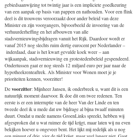
gebiedsaanwijzing tot twintig jaar is een impliciete goedkeuring
van een aanpak op basis van pappen en nathouden. Voor een flink
deel is dit trouwens veroorzaakt door ander beleid van deze
Minister en zijn voorgangers, bijvoorbeeld de invoering van de
verhuurderheffing en het afbouwen van alle
stadsvernieuwingsbijdragen vanuit het Rijk. Daardoor wordt er
vanaf 2015 nog slechts ruim dertig eurocent per Nederlander –
inderdaad, daar is het kwart gevulde koek weer – aan
wijkaanpak, stadsvernieuwing en grotestedenbeleid gespendeerd.
Ondertussen gaat er nog steeds 12 miljard euro per jaar naar de
hypotheekrenteaftrek. Als Minister voor Wonen moet je je
prioriteiten kennen, voorzitter!
voorzitter
De
: Mijnheer Jansen, ik onderbreek u, want dit is een
natuurlijk moment daarvoor. Ik doe dit om twee redenen. Ten
eerste is er een interruptie van de heer Van der Linde en ten
tweede deel ik u mede dat uw bijdrage al bijna twaalf minuten
duurt. Omdat u mede namens GroenLinks spreekt, hebben wij
afgesproken dat u wat ruimer de tijd krijgt, maar laten wij nu even
bekijken hoever u ongeveer bent. Het lijkt mij redelijk als u nog
een minuut of drie, vier de tijd krijgt, maar veel langer niet. Gaat