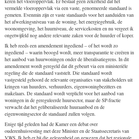
keren het vloeroppervlak. Er bestaat geen zekerheid dat het
vermelde vloeroppervlak via een vaste, genormeerde standaard is
gemeten. Evenmin zijn er vaste standaards voor het aanduiden van
het afwerkingsniveau van de woning, het energiegebruik, de
woonomgeving, het huurniveau, de servicekosten en nu vergeet ik
ongetwijfeld nog andere relevante zaken voor de huurder of koper.
Ik heb reeds een amendement ingediend – of het wordt zo
ingediend – waarin beoogd wordt, meer transparantie te creëren in
het aanbod van huurwoningen onder de liberalisatiegrens. In dit
amendement wordt geregeld dat dit gebeurt via een ministeriële
regeling die de standaard vaststelt. Die standaard wordt
vastgesteld gehoord de relevante organisaties van stakeholders uit
kringen van huurders, verhuurders, eigenwoningbezitters en
makelaars. De standaard wordt verplicht voor het aanbod van
woningen in de gereguleerde huursector, maar de SP-fractie
verwacht dat het geliberaliseerde huuraanbod en de
eigenwoningsector de standaard zullen volgen.
Enige tijd geleden had de Kamer een debat over
ouderenhuisvesting met deze Minister en de Staatssecretaris van
VWS. Ik heb er bij die gelegenheid op gewezen dat het regionale