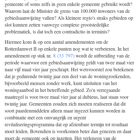
gemeente of soms zelfs in geen enkele gemeente gebruikt wordt?
Waarom laat de Minister de grens van 100.000 inwoners van de
gebiedsaanwijzing vallen? Als kleinere regio's straks gebieden op
slot kunnen zetten vanwege complexe grootstedelijke
problematiek, is dat toch een contradictio in terminis?
Hiermee kom ik op een aantal amendementen om de
Rotterdamwet II op enkele punten nog wat te verbeteren. In het
amendement op stuk nr.
8 (33 797)
wordt de uitbreiding van de
periode waarvoor een gebiedsaanwijzing geldt van twee maal vier
naar vijf maal vier jaar geschrapt. Het wetsvoorstel zou betekenen
dat je gedurende twintig jaar een deel van de woningzoekenden,
bijvoorbeeld mensen zonder werk, kunt uitsluiten van het
woningaanbod in het betreffende gebied. Zo'n verregaande
maatregel is voor twee maal vier jaar al dubieus, laat staan voor
twintig jaar. Gemeenten zouden zich moeten realiseren dat dit
soort paardenmiddelen alleen maar ingezet kunnen worden in
combinatie met een omvangrijk en urgent
revitaliseringsprogramma dat op afzienbare termijn tot resultaat
moet leiden. Bovendien is voorkomen beter dan genezen en daar
moet de gemeente ook op inzetten. Het verlengen van de