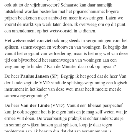
ook uit tot de vrijehuursector? Schaarste kan daar namelijk
uitstekend worden bestreden met het prijsmechanisme: hogere
prijzen betekenen meer aanbod en meer investeringen. Laten we
vooral de markt zijn werk laten doen. Ik overweeg om op dit punt
een amendement op het wetsvoorstel in te dienen.
Het wetsvoorstel voorziet ook nog steeds in vergunningen voor het
splitsen, samenvoegen en verbouwen van woningen. Ik begrijp dat
vanuit het oogpunt van verloedering, maar is het nog wel van deze
tijd om bijvoorbeeld het samenvoegen van woningen aan een
vergunning te binden? Kan de Minister daar ook op ingaan?
Paulus Jansen
De heer
(SP): Begrijp ik het goed dat de heer Van
der Linde zegt: de VVD vindt de splitsingsvergunning een logisch
instrument in het kader van deze wet, maar heeft moeite met de
samenvoegvergunning?
Van der Linde
De heer
(VVD): Vanuit een liberaal perspectief
kun je ook zeggen: het is je eigen huis en je mag zelf weten wat je
ermee wilt doen. De weerbarstige praktijk is echter anders: als je
in sommige wijken huizen gaat splitsen, loop je daar tegen
problemen aan. Ik begrijp dus dat dat aan vergunningen is