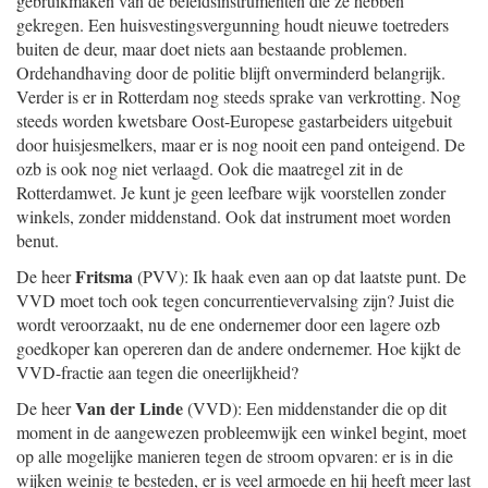
gebruikmaken van de beleidsinstrumenten die ze hebben
gekregen. Een huisvestingsvergunning houdt nieuwe toetreders
buiten de deur, maar doet niets aan bestaande problemen.
Ordehandhaving door de politie blijft onverminderd belangrijk.
Verder is er in Rotterdam nog steeds sprake van verkrotting. Nog
steeds worden kwetsbare Oost-Europese gastarbeiders uitgebuit
door huisjesmelkers, maar er is nog nooit een pand onteigend. De
ozb is ook nog niet verlaagd. Ook die maatregel zit in de
Rotterdamwet. Je kunt je geen leefbare wijk voorstellen zonder
winkels, zonder middenstand. Ook dat instrument moet worden
benut.
Fritsma
De heer
(PVV): Ik haak even aan op dat laatste punt. De
VVD moet toch ook tegen concurrentievervalsing zijn? Juist die
wordt veroorzaakt, nu de ene ondernemer door een lagere ozb
goedkoper kan opereren dan de andere ondernemer. Hoe kijkt de
VVD-fractie aan tegen die oneerlijkheid?
Van der Linde
De heer
(VVD): Een middenstander die op dit
moment in de aangewezen probleemwijk een winkel begint, moet
op alle mogelijke manieren tegen de stroom opvaren: er is in die
wijken weinig te besteden, er is veel armoede en hij heeft meer last