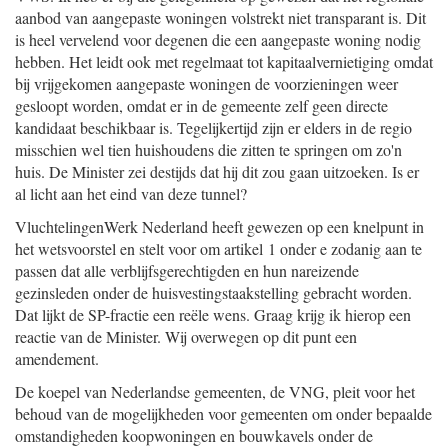
aanbod van aangepaste woningen volstrekt niet transparant is. Dit
is heel vervelend voor degenen die een aangepaste woning nodig
hebben. Het leidt ook met regelmaat tot kapitaalvernietiging omdat
bij vrijgekomen aangepaste woningen de voorzieningen weer
gesloopt worden, omdat er in de gemeente zelf geen directe
kandidaat beschikbaar is. Tegelijkertijd zijn er elders in de regio
misschien wel tien huishoudens die zitten te springen om zo'n
huis. De Minister zei destijds dat hij dit zou gaan uitzoeken. Is er
al licht aan het eind van deze tunnel?
VluchtelingenWerk Nederland heeft gewezen op een knelpunt in
het wetsvoorstel en stelt voor om artikel 1 onder e zodanig aan te
passen dat alle verblijfsgerechtigden en hun nareizende
gezinsleden onder de huisvestingstaakstelling gebracht worden.
Dat lijkt de SP-fractie een reële wens. Graag krijg ik hierop een
reactie van de Minister. Wij overwegen op dit punt een
amendement.
De koepel van Nederlandse gemeenten, de VNG, pleit voor het
behoud van de mogelijkheden voor gemeenten om onder bepaalde
omstandigheden koopwoningen en bouwkavels onder de