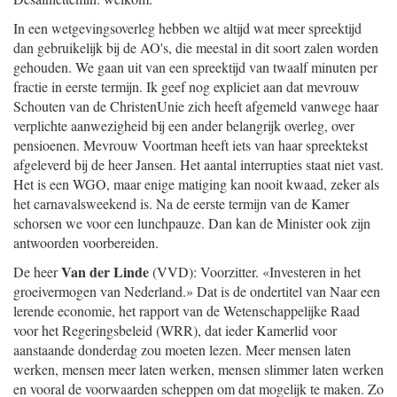
In een wetgevingsoverleg hebben we altijd wat meer spreektijd
dan gebruikelijk bij de AO's, die meestal in dit soort zalen worden
gehouden. We gaan uit van een spreektijd van twaalf minuten per
fractie in eerste termijn. Ik geef nog expliciet aan dat mevrouw
Schouten van de ChristenUnie zich heeft afgemeld vanwege haar
verplichte aanwezigheid bij een ander belangrijk overleg, over
pensioenen. Mevrouw Voortman heeft iets van haar spreektekst
afgeleverd bij de heer Jansen. Het aantal interrupties staat niet vast.
Het is een WGO, maar enige matiging kan nooit kwaad, zeker als
het carnavalsweekend is. Na de eerste termijn van de Kamer
schorsen we voor een lunchpauze. Dan kan de Minister ook zijn
antwoorden voorbereiden.
Van der Linde
De heer
(VVD): Voorzitter. «Investeren in het
groeivermogen van Nederland.» Dat is de ondertitel van Naar een
lerende economie, het rapport van de Wetenschappelijke Raad
voor het Regeringsbeleid (WRR), dat ieder Kamerlid voor
aanstaande donderdag zou moeten lezen. Meer mensen laten
werken, mensen meer laten werken, mensen slimmer laten werken
en vooral de voorwaarden scheppen om dat mogelijk te maken. Zo