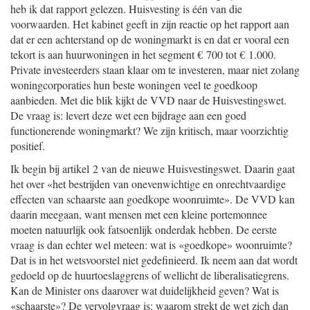
heb ik dat rapport gelezen. Huisvesting is één van die
voorwaarden. Het kabinet geeft in zijn reactie op het rapport aan
dat er een achterstand op de woningmarkt is en dat er vooral een
tekort is aan huurwoningen in het segment € 700 tot € 1.000.
Private investeerders staan klaar om te investeren, maar niet zolang
woningcorporaties hun beste woningen veel te goedkoop
aanbieden. Met die blik kijkt de VVD naar de Huisvestingswet.
De vraag is: levert deze wet een bijdrage aan een goed
functionerende woningmarkt? We zijn kritisch, maar voorzichtig
positief.
Ik begin bij artikel 2 van de nieuwe Huisvestingswet. Daarin gaat
het over «het bestrijden van onevenwichtige en onrechtvaardige
effecten van schaarste aan goedkope woonruimte». De VVD kan
daarin meegaan, want mensen met een kleine portemonnee
moeten natuurlijk ook fatsoenlijk onderdak hebben. De eerste
vraag is dan echter wel meteen: wat is «goedkope» woonruimte?
Dat is in het wetsvoorstel niet gedefinieerd. Ik neem aan dat wordt
gedoeld op de huurtoeslaggrens of wellicht de liberalisatiegrens.
Kan de Minister ons daarover wat duidelijkheid geven? Wat is
«schaarste»? De vervolgvraag is: waarom strekt de wet zich dan