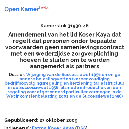
beta
Open Kamer
Kamerstuk 31930-46
Amendement van het lid Koser Kaya dat
regelt dat personen onder bepaalde
voorwaarden geen samenlevingscontract
met een wederzijdse zorgverplichting
hoeven te sluiten om te worden
aangemerkt als partners
Dossier:
Wijziging van de Successiewet 1956 en enige
andere belastingwetten (vereenvoudiging
bedrijfsopvolgingsregeling en herziening tariefstructuur
in de Successiewet 1956, alsmede introductie van een
regeling voor afgezonderd particulier vermogen in de
Wet inkomstenbelasting 2001 en de Successiewet 1956)
Gepubliceerd: 27 oktober 2009
Indiener(s):
Fatma Koşer Kaya
(
D66
)