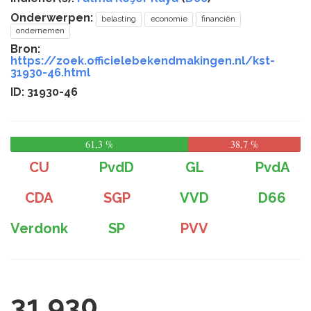
Onderwerpen:
belasting
economie
financiën
ondernemen
Bron:
https://zoek.officielebekendmakingen.nl/kst-
31930-46.html
ID: 31930-46
61,3 %
38,7 %
CU
PvdD
GL
PvdA
CDA
SGP
VVD
D66
Verdonk
SP
PVV
31 930