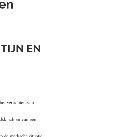
 en
TIJN EN
het verrichten van
idsklachten van een
p de medische situatie