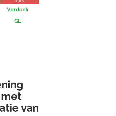
20,0 %
Verdonk
GL
ening
 met
atie van