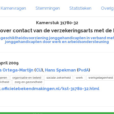
Kamervragen
Stemmingen
Statistieken
Overi
Kamerstuk 31780-32
over contact van de verzekeringsarts met de 
ngeschiktheidsvoorziening jonggehandicapten in verband met 
jonggehandicapten door werk en arbeidsondersteuning
pril 2009
a Ortega-Martijn
(
CU
),
Hans Spekman
(
PvdA
)
geren
organisatie en beleid
sociale zekerheid
werk
werkgelegenheid
iktheid
zorg en gezondheid
.officielebekendmakingen.nl/kst-31780-32.html