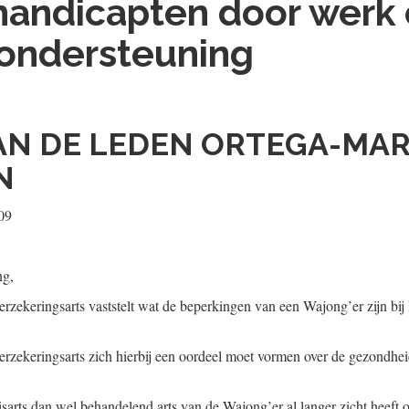
andicapten door werk
ondersteuning
AN DE LEDEN ORTEGA-MAR
N
09
ng,
erzekeringsarts vaststelt wat de beperkingen van een Wajong’er zijn bij 
verzekeringsarts zich hierbij een oordeel moet vormen over de gezondhe
sarts dan wel behandelend arts van de Wajong’er al langer zicht heeft o