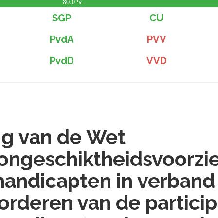
80,0 %
SGP
CU
PvdA
PVV
PvdD
VVD
ng van de Wet
ongeschiktheidsvoorzi
andicapten in verband
orderen van de particip