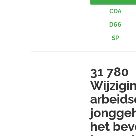
CDA
D66
SP
31 780
Wijzigi
arbeids
jonggeh
het bev