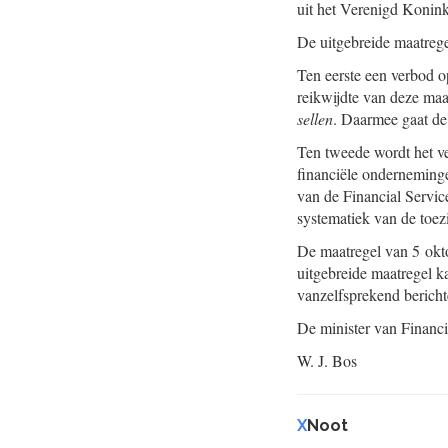
uit het Verenigd Konink
De uitgebreide maatrege
Ten eerste een verbod op
reikwijdte van deze ma
sellen
. Daarmee gaat de
Ten tweede wordt het ve
financiële onderneming
van de Financial Service
systematiek van de toezi
De maatregel van 5 okto
uitgebreide maatregel k
vanzelfsprekend bericht
De minister van Financi
W. J. Bos
X
Noot