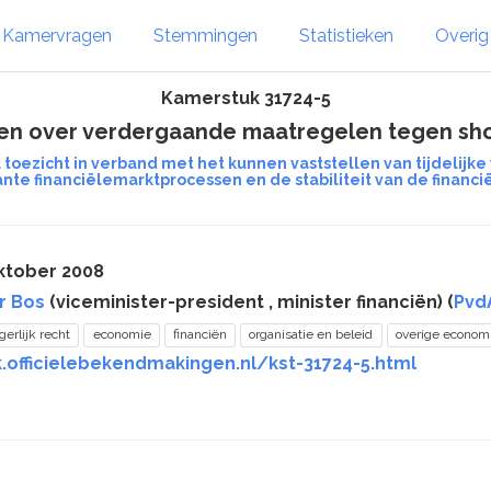
Kamervragen
Stemmingen
Statistieken
Overi
Kamerstuk 31724-5
en over verdergaande maatregelen tegen shor
 toezicht in verband met het kunnen vaststellen van tijdelijke
nte financiëlemarktprocessen en de stabiliteit van de financi
ktober 2008
r Bos
(viceminister-president , minister financiën) (
Pvd
gerlijk recht
economie
financiën
organisatie en beleid
overige econom
.officielebekendmakingen.nl/kst-31724-5.html