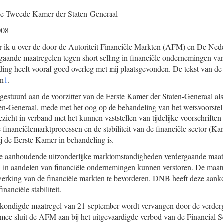
de Tweede Kamer der Staten-Generaal
008
er ik u over de door de Autoriteit Financiële Markten (AFM) en De N
aande maatregelen tegen short selling in financiële ondernemingen va
ing heeft vooraf goed overleg met mij plaatsgevonden. De tekst van de m
en
1
.
gestuurd aan de voorzitter van de Eerste Kamer der Staten-Generaal als
n-Generaal, mede met het oog op de behandeling van het wetsvoorstel 
ezicht in verband met het kunnen vaststellen van tijdelijke voorschriften
e financiëlemarktprocessen en de stabiliteit van de financiële sector (
ij de Eerste Kamer in behandeling is.
e aanhoudende uitzonderlijke marktomstandigheden verdergaande maa
el in aandelen van financiële ondernemingen kunnen verstoren. De maatr
e werking van de financiële markten te bevorderen. DNB heeft deze aa
nanciële stabiliteit.
ondigde maatregel van 21 september wordt vervangen door de verder
ermee sluit de AFM aan bij het uitgevaardigde verbod van de Financial 