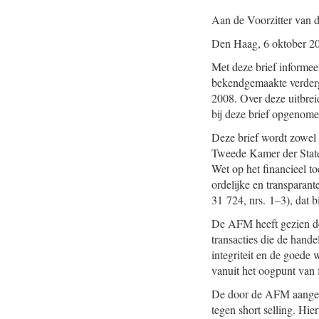
Aan de Voorzitter van 
Den Haag, 6 oktober 2
Met deze brief informe
bekendgemaakte verderg
2008. Over deze uitbreid
bij deze brief opgenom
Deze brief wordt zowel 
Tweede Kamer der State
Wet op het financieel to
ordelijke en transparant
31 724, nrs. 1–3), dat b
De AFM heeft gezien d
transacties die de hand
integriteit en de goed
vanuit het oogpunt van fi
De door de AFM aangek
tegen short selling. Hi