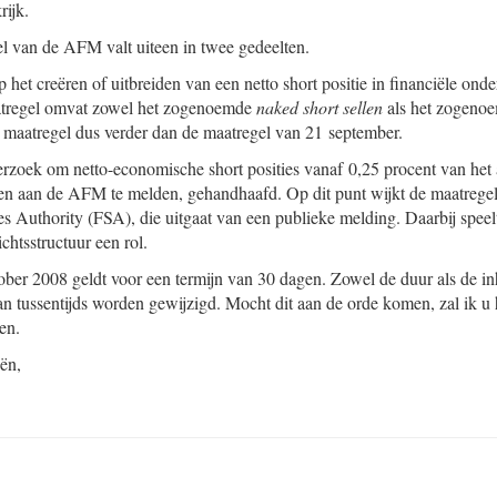
rijk.
l van de AFM valt uiteen in twee gedeelten.
 het creëren of uitbreiden van een netto short positie in financiële on
atregel omvat zowel het zogenoemde
naked short sellen
als het zogeno
 maatregel dus verder dan de maatregel van 21 september.
rzoek om netto-economische short posities vanaf 0,25 procent van het
en aan de AFM te melden, gehandhaafd. Op dit punt wijkt de maatregel
s Authority (FSA), die uitgaat van een publieke melding. Daarbij speelt
chtsstructuur een rol.
ber 2008 geldt voor een termijn van 30 dagen. Zowel de duur als de i
an tussentijds worden gewijzigd. Mocht dit aan de orde komen, zal ik u 
en.
ën,