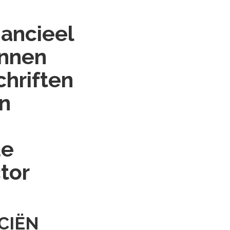
nancieel
unnen
chriften
en
de
ctor
CIËN