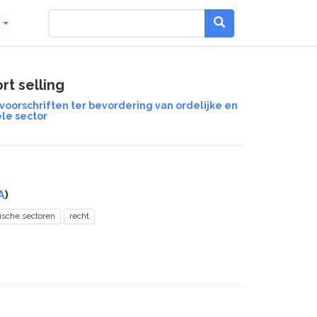
g
t selling
 voorschriften ter bevordering van ordelijke en
ële sector
A
)
ische sectoren
recht