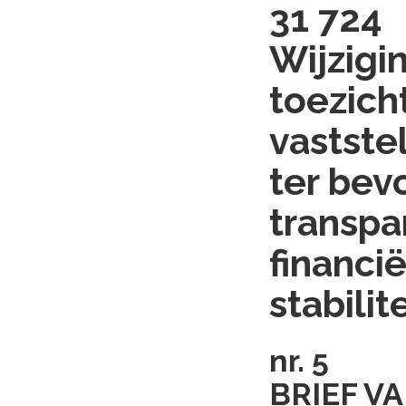
31 724
Wijzigi
toezich
vaststel
ter bev
transpa
financi
stabilit
nr. 5
BRIEF V