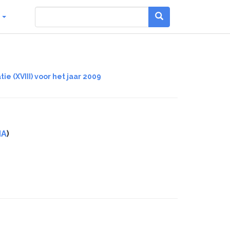
g
e (XVIII) voor het jaar 2009
dA
)