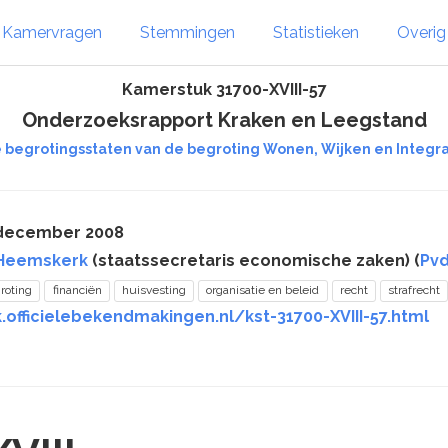
Kamervragen
Stemmingen
Statistieken
Overi
Kamerstuk 31700-XVIII-57
Onderzoeksrapport Kraken en Leegstand
e begrotingsstaten van de begroting Wonen, Wijken en Integrati
 december 2008
 Heemskerk
(staatssecretaris economische zaken) (
Pv
roting
financiën
huisvesting
organisatie en beleid
recht
strafrecht
.officielebekendmakingen.nl/kst-31700-XVIII-57.html