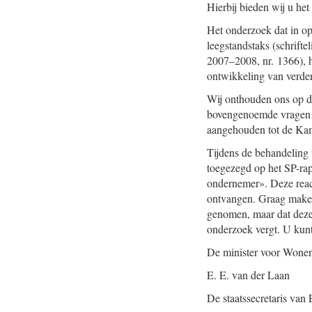
Hierbij bieden wij u he
Het onderzoek dat in o
leegstandstaks (schrift
2007–2008, nr. 1366), 
ontwikkeling van verder 
Wij onthouden ons op d
bovengenoemde vragen o
aangehouden tot de Kame
Tijdens de behandeling 
toegezegd op het SP-rap
ondernemer». Deze reac
ontvangen. Graag maken 
genomen, maar dat deze 
onderzoek vergt. U kunt
De minister voor Wonen,
E. E. van der Laan
De staatssecretaris va