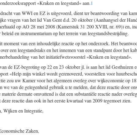
t onderzoeksrapport «Kraken en leegstand» aan.
1
pdracht van WWI en EZ is uitgevoerd, dient ter beantwoording van kam
elijke vragen van het lid Van Gent d.d. 20 oktober (Aanhangsel der Hand
herhaald op AO 28 mei 2008 (Kamerstuk 31 200 XVIII, nr. 69)) en, ind
beleid en instrumentarium op het terrein van leegstandsbestrijding.
it moment van een inhoudelijke reactie op het onderzoek. Het beantwo
ver een leegstandstaks en het innemen van een standpunt door het kab
rbehandeling van het initiatiefwetsvoorstel «Kraken en leegstand».
van de EZ-begroting op 22 en 23 oktober jl. is aan het lid Gesthuizen e
port «Help mijn winkel wordt gerenoveerd, voorstellen voor huurbesch
tie zou uw Kamer voor het algemeen overleg over wijkeconomie op 18
we van de gelegenheid gebruik u te melden, dat deze reactie door ons 
materie dermate omvattend is dat een substantiële reactie nader overle
 deze reactie dan ook in het eerste kwartaal van 2009 tegemoet zien.
 Wijken en Integratie,
n Economische Zaken,