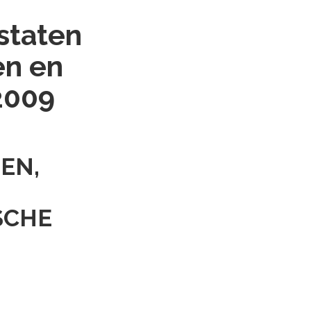
staten
en en
 2009
EN,
SCHE