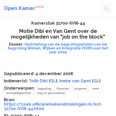
beta
Open Kamer
Kamerstuk 31700-XVIII-44
Motie Dibi en Van Gent over de
mogelijkheden van "job on the block"
Dossier:
Vaststelling van de begrotingsstaten van de
begroting Wonen, Wijken en Integratie (XVIII) voor het
jaar 2009
Gepubliceerd: 4 december 2008
Indiener(s):
Tofik Dibi
(
GL
),
Ineke van Gent
(
GL
)
Onderwerpen:
begroting
financiën
jongeren
werk
werkgelegenheid
zorg en gezondheid
Bron:
https://zoek.officielebekendmakingen.nl/kst-
31700-XVIII-44.html
ID: 31700-XVIII-44