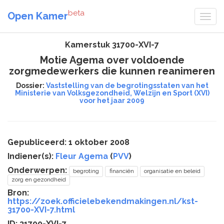
beta
Open Kamer
Kamerstuk 31700-XVI-7
Motie Agema over voldoende
zorgmedewerkers die kunnen reanimeren
Dossier:
Vaststelling van de begrotingsstaten van het
Ministerie van Volksgezondheid, Welzijn en Sport (XVI)
voor het jaar 2009
Gepubliceerd: 1 oktober 2008
Indiener(s):
Fleur Agema
(
PVV
)
Onderwerpen:
begroting
financiën
organisatie en beleid
zorg en gezondheid
Bron:
https://zoek.officielebekendmakingen.nl/kst-
31700-XVI-7.html
ID: 31700-XVI-7