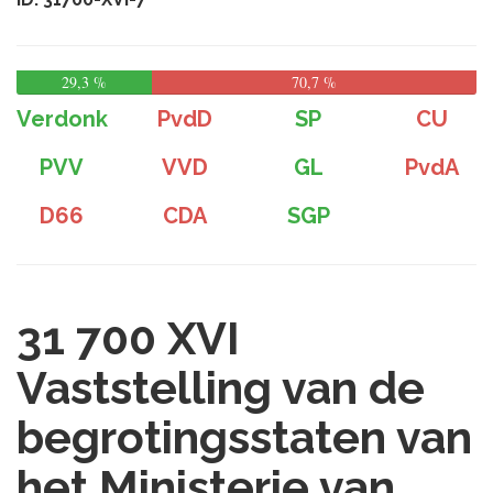
29,3 %
70,7 %
Verdonk
PvdD
SP
CU
PVV
VVD
GL
PvdA
D66
CDA
SGP
31 700 XVI
Vaststelling van de
begrotingsstaten van
het Ministerie van