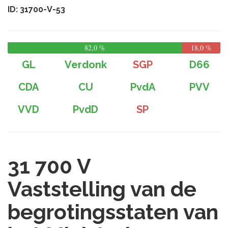
ID: 31700-V-53
82,0 %
18,0 %
GL
Verdonk
SGP
D66
CDA
CU
PvdA
PVV
VVD
PvdD
SP
31 700 V
Vaststelling van de
begrotingsstaten van