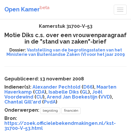
beta
Open Kamer
Kamerstuk 31700-V-53
Motie Diks c.s. over een vrouwenparagraaf
in de "stand van zaken"-brief
Dossier:
Vaststelling van de begrotingsstaten van het
Ministerie van Buitenlandse Zaken (V) voor het jaar 2009
Gepubliceerd: 13 november 2008
Indiener(s):
Alexander Pechtold
(
D66
),
Maarten
Haverkamp
(
CDA
),
Isabelle Diks
(
GL
),
Joël
Voordewind
(
CU
),
Arend Jan Boekestijn
(
VVD
),
Chantal Gill'ard
(
PvdA
)
Onderwerpen:
begroting
financiën
Bron:
https://zoek.officielebekendmakingen.nl/kst-
31700-V-53.html