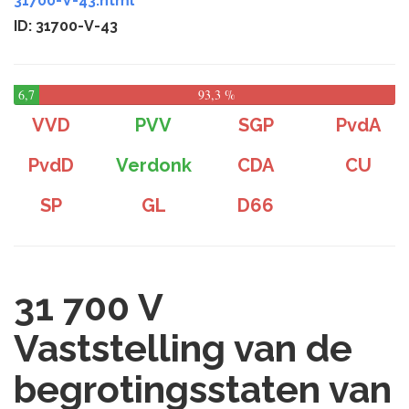
31700-V-43.html
ID: 31700-V-43
6,7
93,3 %
%
VVD
PVV
SGP
PvdA
PvdD
Verdonk
CDA
CU
SP
GL
D66
31 700 V
Vaststelling van de
begrotingsstaten van