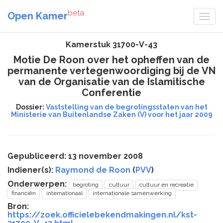
beta
Open Kamer
Kamerstuk 31700-V-43
Motie De Roon over het opheffen van de
permanente vertegenwoordiging bij de VN
van de Organisatie van de Islamitische
Conferentie
Dossier:
Vaststelling van de begrotingsstaten van het
Ministerie van Buitenlandse Zaken (V) voor het jaar 2009
Gepubliceerd: 13 november 2008
Indiener(s):
Raymond de Roon
(
PVV
)
Onderwerpen:
begroting
cultuur
cultuur en recreatie
financiën
internationaal
internationale samenwerking
Bron:
https://zoek.officielebekendmakingen.nl/kst-