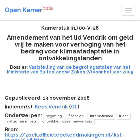
beta
Open Kamer
Kamerstuk 31700-V-26
Amendement van het lid Vendrik om geld
vrij te maken voor verhoging van het
bedrag voor klimaatadaptatie in
ontwikkelingslanden
Dossier:
Vaststelling van de begrotingsstaten van het
Ministerie van Buitenlandse Zaken (V) voor het jaar 2009
Gepubliceerd: 13 november 2008
Indiener(s):
Kees Vendrik
(
GL
)
Onderwerpen:
begroting
financiën
internationaal
lucht
natuur en milieu
ontwikkelingssamenwerking
Bron:
https://zoek.officielebekendmakingen.nl/kst-