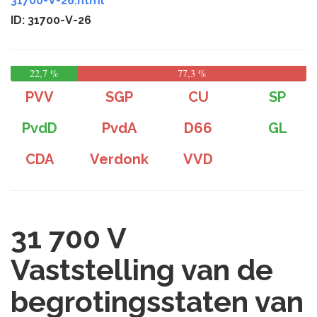
31700-V-26.html
ID: 31700-V-26
22,7 %
77,3 %
PVV
SGP
CU
SP
PvdD
PvdA
D66
GL
CDA
Verdonk
VVD
31 700 V
Vaststelling van de
begrotingsstaten van