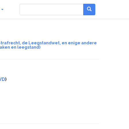
g
 Strafrecht, de Leegstandwet, en enige andere
raken en leegstand)
VD
)