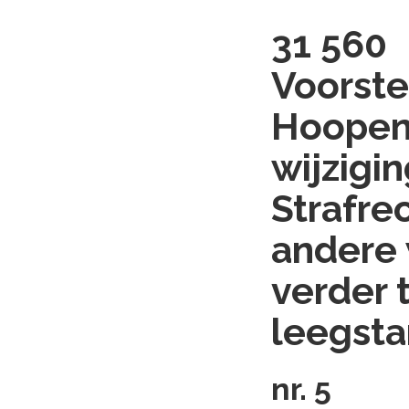
31 560
Voorste
Hoopen,
wijzigi
Strafre
andere 
verder 
leegsta
nr. 5