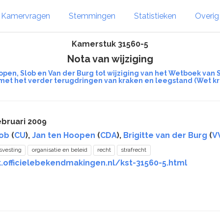
Kamervragen
Stemmingen
Statistieken
Overi
Kamerstuk 31560-5
Nota van wijziging
open, Slob en Van der Burg tot wijziging van het Wetboek van
met het verder terugdringen van kraken en leegstand (Wet k
ebruari 2009
lob
(
CU
),
Jan ten Hoopen
(
CDA
),
Brigitte van der Burg
(
V
svesting
organisatie en beleid
recht
strafrecht
.officielebekendmakingen.nl/kst-31560-5.html