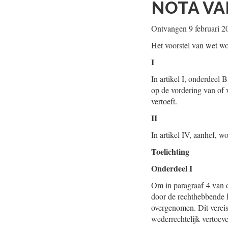
NOTA VA
Ontvangen 9 februari 2
Het voorstel van wet wor
I
In artikel I, onderdeel B
op de vordering van of 
vertoeft.
II
In artikel IV, aanhef, 
Toelichting
Onderdeel I
Om in paragraaf 4 van d
door de rechthebbende h
overgenomen. Dit vereis
wederrechtelijk vertoev