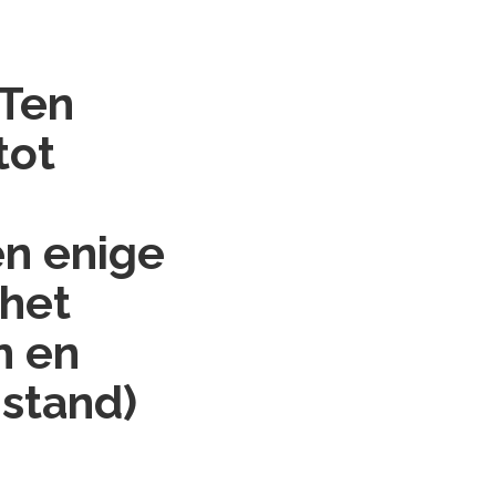
 Ten
tot
en enige
 het
n en
gstand)