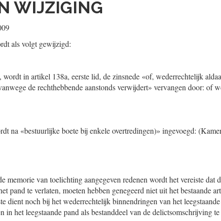
N WIJZIGING
009
dt als volgt gewijzigd:
, wordt in artikel 138a, eerste lid, de zinsnede «of, wederrechtelijk alda
vanwege de rechthebbende aanstonds verwijdert» vervangen door: of we
wordt na «bestuurlijke boete bij enkele overtredingen)» ingevoegd: (Kam
e memorie van toelichting aangegeven redenen wordt het vereiste dat d
et pand te verlaten, moeten hebben genegeerd niet uit het bestaande art
te dient noch bij het wederrechtelijk binnendringen van het leegstaande
en in het leegstaande pand als bestanddeel van de delictsomschrijving 