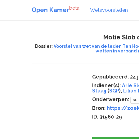
beta
Open Kamer
Wetsvoorstellen
Motie Slob 
Dossier:
Voorstel van wet van de leden Ten Ho
wetten in verband 
Gepubliceerd: 24 j
Indiener(s):
Arie S
Staaij
(
SGP
),
Lilian
Onderwerpen:
hui
Bron:
https://zoe
ID: 31560-29