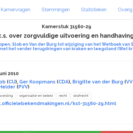
Kamervragen
Stemmingen
Statistieken
Overi
Kamerstuk 31560-29
c.s. over zorgvuldige uitvoering en handhavin
open, Slob en Van der Burg tot wijziging van het Wetboek van
met het verder terugdringen van kraken en leegstand (Wet k
uni 2010
lob
(
CU
),
Ger Koopmans
(
CDA
),
Brigitte van der Burg
(
VV
 Helder
(
PVV
)
svesting
organisatie en beleid
recht
strafrecht
k.officielebekendmakingen.nl/kst-31560-29.html