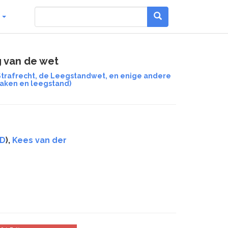
g
g van de wet
 Strafrecht, de Leegstandwet, en enige andere
raken en leegstand)
D
),
Kees van der