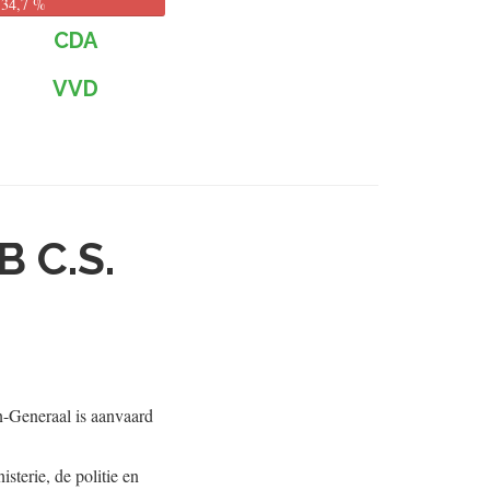
34,7 %
CDA
VVD
 C.S.
n-Generaal is aanvaard
sterie, de politie en