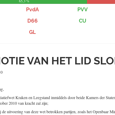
65,3 %
PvdA
PVV
D66
CU
GL
OTIE VAN HET LID SLOB
10
ng,
tiatiefwet Kraken en Leegstand inmiddels door beide Kamers der State
ober 2010 van kracht zal zijn;
j de uitvoering van deze wet betrokken partijen, zoals het Openbaar Mini