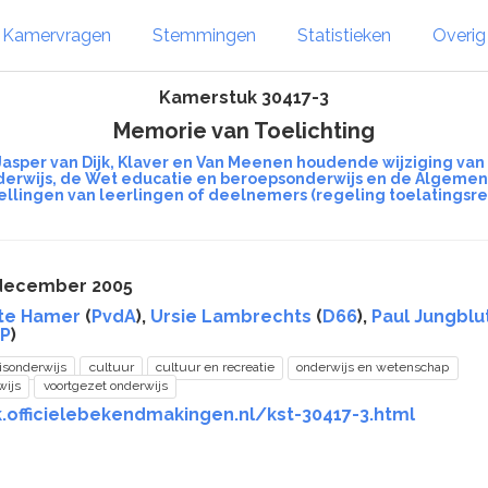
Kamervragen
Stemmingen
Statistieken
Overi
Kamerstuk 30417-3
Memorie van Toelichting
Jasper van Dijk, Klaver en Van Meenen houdende wijziging van 
derwijs, de Wet educatie en beroepsonderwijs en de Algemene
ellingen van leerlingen of deelnemers (regeling toelatingsre
 december 2005
tte Hamer
(
PvdA
),
Ursie Lambrechts
(
D66
),
Paul Jungblu
P
)
isonderwijs
cultuur
cultuur en recreatie
onderwijs en wetenschap
wijs
voortgezet onderwijs
.officielebekendmakingen.nl/kst-30417-3.html