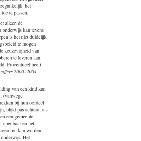
oegankelijk, het
 toe te passen.
et alleen de
r onderwijs kan tevens
en is het niet duidelijk
ngsbeleid te mogen
de keuzevrijheid van
oberen te leveren aan
ld. Procentueel heeft
cijfers 2000–2004
melding van een kind kan
». (vanwege
rekken bij hun oordeel
, blijkt pas achteraf als
dien een gemeente
et openbaar en het
liseerd en kan worden
 onderwijs. Het