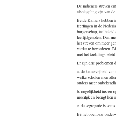
De indieners streven er
afspiegeling zijn van d
Beide Kamers hebben inm
leerlingen in de Nederl
burgerschap, taalbeleid
leeftijdgenoten. Daarmee
het streven om meer gem
verder te bevorderen. B
met het toelatingsbelei
Er zijn drie problemen 
a. de keuzevrijheid van 
welke scholen men allema
ouders meer onbekendhei
b. ongelijkheid tussen 
moeilijk en brengt hen i
c. de segregatie is soms
Bij het openbaar onderw