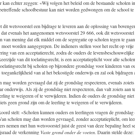
r kan echter zeggen: «Wij volgen het beleid om de bestaande scholen in
etreffende schoolbestuur kan niet worden gedwongen om de school te 
t dit wetsvoorstel een bijdrage te leveren aan de oplossing van boven
ch dat evenals het aangenomen wetsvoorstel 29 666, ook dit wetsvoorstel 
zijn van mening dat elk middel om de segregatie op scholen tegen te gaan
n moet worden aangegrepen. De indieners stellen voor het recht op vrije
ering van een acceptatierecht, zodra de ouders de levensbeschouwelijk
eerzijde van dit toelatingsrecht, is een acceptatieplicht voor alle schole
oelatingsrecht bij scholen op bijzondere grondslag voor kinderen van o
e toegankelijkheid van al het bekostigde onderwijs en zal ook bijdragen a
n mag worden gevraagd dat zij de grondslag respecteren, evenals zoie
 onderwijs. Als zij de grondslag niet respecteren, dan valt zoiets aan t
rling te weigeren of te verwijderen. Indien de ouders de grondslag niet
ets geen grond zijn om de leerling te weigeren of te verwijderen.
oord stelt: «Scholen kunnen ouders en leerlingen vragen de grondslag e
 Van scholen mag dan worden gevraagd, zonder acceptatieplicht, om leer
rs nemen met hun wetsvoorstel juist de geest van deze bepaling heel ser
jsraad de verkenning
Vaste grond onder de voeten.
Daarin stelde deze: