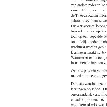
van andere redenen. Met
samenstelling van de sc
de Tweede Kamer informe
schoolkeuze dient te wor
Dit wetsvoorstel beoogt
bijzonder onderwijs te v
toch op een bepaalde sc
onduidelijke redenen ni
wachtlijst worden geplaa
leerlingen maakt het te
Wanneer er een meer gel
instrumenten inzetten z
Onderwijs is één van de
met elkaar in een omgev
De mate waarin deze int
leerlingen op school. O
onvermijdelijk verschil
en achtergronden. Toch 
woonkern of wijk waarin