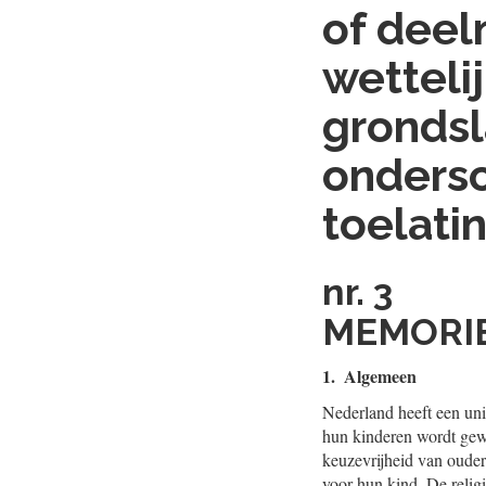
of deel
wetteli
grondsl
ondersc
toelati
nr. 3
MEMORIE
1. Algemeen
Nederland heeft een uni
hun kinderen wordt gewa
keuzevrijheid van ouder
voor hun kind. De religi