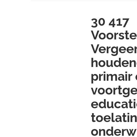
30 417
Voorste
Vergeer
houdend
primair
voortge
educati
toelati
onderwi