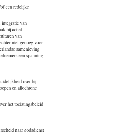
of een redelijke
integratie van
k bij actief
culturen van
 echter niet genoeg voor
derlandse samenleving
tiefnemers een spanning
idelijkheid over bij
groepen en allochtone
ver het toelatingsbeleid
rscheid naar godsdienst