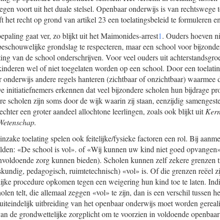
egen voort uit het duale stelsel. Openbaar onderwijs is van rechtswege t
t het recht op grond van artikel 23 een toelatingsbeleid te formuleren en
paling gaat ver, zo blijkt uit het Maimonides-arrest
1
. Ouders hoeven ni
beschouwelijke grondslag te respecteren, maar een school voor bijzonde
ting van de school onderschrijven. Voor veel ouders uit achterstandsgroep
nderen wel of niet toegelaten worden op een school. Door een toelati
r onderwijs andere regels hanteren (zichtbaar of onzichtbaar) waarmee 
e initiatiefnemers erkennen dat veel bijzondere scholen hun bijdrage pr
re scholen zijn soms door de wijk waarin zij staan, eenzijdig samengeste
chter een groter aandeel allochtone leerlingen, zoals ook blijkt uit
Kern
Wetenschap.
inzake toelating spelen ook feitelijke/fysieke factoren een rol. Bij aan
elden: «De school is vol». of «Wij kunnen uw kind niet goed opvangen
nvoldoende zorg kunnen bieden). Scholen kunnen zelf zekere grenzen t
kundig, pedagogisch, ruimtetechnisch) «vol» is. Of die grenzen reëel zijn
lijke procedure opkomen tegen een weigering hun kind toe te laten. In
len telt, die allemaal zeggen «vol» te zijn, dan is een verschil tussen h
 uiteindelijk uitbreiding van het openbaar onderwijs moet worden gerea
n de grondwettelijke zorgplicht om te voorzien in voldoende openbaar