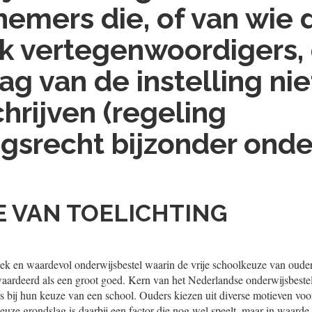
nemers die, of van wie 
jk vertegenwoordigers,
ag van de instelling nie
hrijven (regeling
ngsrecht bijzonder onde
 VAN TOELICHTING
ek en waardevol onderwijsbestel waarin de vrije schoolkeuze van oude
ardeerd als een groot goed. Kern van het Nederlandse onderwijsbestel 
s bij hun keuze van een school. Ouders kiezen uit diverse motieven vo
euze grondslag is daarbij een factor die nog wel speelt, maar in waarde