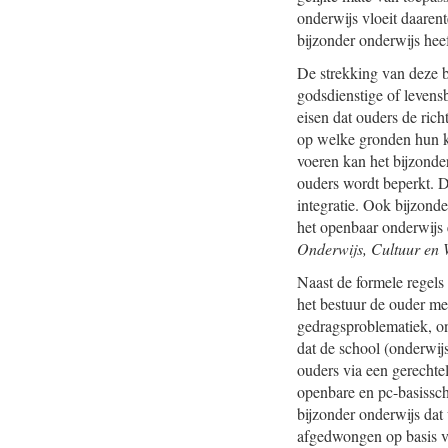
onderwijs vloeit daarent
bijzonder onderwijs heef
De strekking van deze be
godsdienstige of levens
eisen dat ouders de rich
op welke gronden hun ki
voeren kan het bijzonde
ouders wordt beperkt. D
integratie. Ook bijzonde
het openbaar onderwijs e
Onderwijs, Cultuur en 
Naast de formele regels 
het bestuur de ouder m
gedragsproblematiek, o
dat de school (onderwijs
ouders via een gerechte
openbare en pc-basisscho
bijzonder onderwijs dat
afgedwongen op basis va