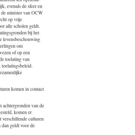
k, evenals de sfeer en
er de minister van OCW
cht op vrije
or alle scholen geldt.
atingsgronden bij het
dere levensbeschouwing
eerlingen om
rwezen of op een
de toelating van
 toelatingsbeleid.
gezamenlijke
lturen komen in contact
en achtergronden van de
gesteld, komen er
 verschillende culturen
 dan geldt voor de