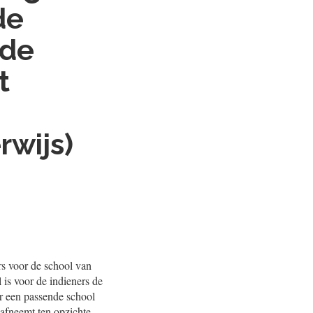
de
 de
t
rwijs)
rs voor de school van
is voor de indieners de
or een passende school
 afneemt ten opzichte