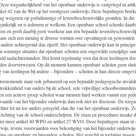
eze toegankelijkheid van het openbaar onderwijs is vastgelegd in artik
tikel 42 van de Wet op het voortgezet onderwijs. Deze bepalingen bete
mag weigeren op godsdienstige of levensbeschouwelijke gronden. In die 
ankelijk en is iedereen er welkom. Een openbare school schenkt daarbi
eren en geeft daarbij geen voorkeur aan één bepaalde levensbeschouweli
kans zich een mening te diverse vormen over opvattingen en gewoonten
andere achtergrond dan zijzelf. Het openbaar onderwijs kan in principe
in sommige situaties dat openbare scholen een ongewilde eenzijdige sa
eeld taalachterstanden. Het komt regelmatig voor dat deze leerlingen do
den doorverwezen. Op dit moment kunnen openbare scholen geen sluit
g van leerlingen bij andere – bijzondere – scholen in hun directe omgev
n toenemende mate ook gebaseerd op een bepaalde pedagogische invalsho
rokkenheid van ouders bij de school, vele vrijwillige schoolbestuurders 
 en een actieve groep scholen waar mensen hard werken vanuit een ged
waarde van het bijzonder onderwijs dan ook niet ter discussie. De toega
echter tot nu toe anders geregeld, dan die van het openbaar onderwijs. 
 richting van de school onderschrijven. De eisen en procedures inzake de
nder meer artikel 40 WPO en artikel 27 WVO. Deze bepalingen staan in 
wijs, tevens voorwaarden voor bekostiging van het bijzonder onderwijs»
sing op openbare en bijzondere scholen. Het verschil in toelating tussen