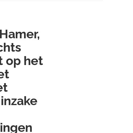
 Hamer,
chts
t op het
et
et
 inzake
lingen