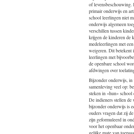
of levensbeschouwing. D
primair onderwijs en ar
school leerlingen niet 
onderwijs algemeen toeg
verschillen tussen kind
krijgen de kinderen de 
medeleerlingen met een 
weigeren. Dit betekent 
leerlingen met bijvoorb
de openbare school wor
afdwingen over toelatin
Bijzonder onderwijs, i
samenleving veel op: bet
steken in «hun» school
De indieners stellen de 
bijzonder onderwijs is 
ouders vragen dat zij de
zijn geformuleerd in o
voor het openbaar onder
gelijke mate van toepas