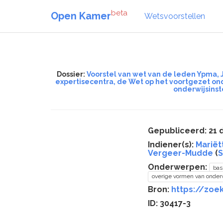
beta
Open Kamer
Wetsvoorstellen
Dossier:
Voorstel van wet van de leden Ypma, 
expertisecentra, de Wet op het voortgezet on
onderwijsinst
Gepubliceerd: 21
Indiener(s):
Marië
Vergeer-Mudde
(
S
Onderwerpen:
bas
overige vormen van onder
Bron:
https://zoek
ID: 30417-3