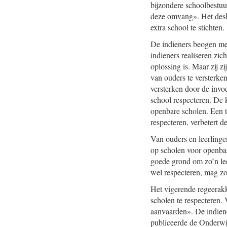
bijzondere schoolbestuu
deze omvang». Het desb
extra school te stichten.
De indieners beogen me
indieners realiseren zi
oplossing is. Maar zij 
van ouders te versterke
versterken door de invo
school respecteren. De k
openbare scholen. Een t
respecteren, verbetert d
Van ouders en leerlinge
op scholen voor openbaar
goede grond om zo’n lee
wel respecteren, mag zoi
Het vigerende regeerakk
scholen te respecteren.
aanvaarden». De indiene
publiceerde de Onderwi