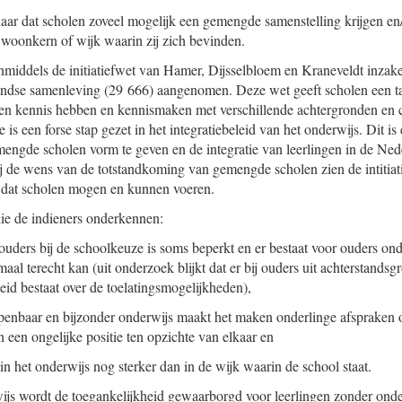
naar dat scholen zoveel mogelijk een gemengde samenstelling krijgen en/
e woonkern of wijk waarin zij zich bevinden.
iddels de initiatiefwet van Hamer, Dijsselbloem en Kraneveldt inzake 
andse samenleving (29 666) aangenomen. Deze wet geeft scholen een taa
 en kennis hebben en kennismaken met verschillende achtergronden en 
 is een forse stap gezet in het integratiebeleid van het onderwijs. Dit is
engde scholen vorm te geven en de integratie van leerlingen in de Ne
ij de wens van de totstandkoming van gemengde scholen zien de intitia
d dat scholen mogen en kunnen voeren.
die de indieners onderkennen:
ouders bij de schoolkeuze is soms beperkt en er bestaat voor ouders ondu
al terecht kan (uit onderzoek blijkt dat er bij ouders uit achterstands
d bestaat over de toelatingsmogelijkheden),
openbaar en bijzonder onderwijs maakt het maken onderlinge afspraken o
n een ongelijke positie ten opzichte van elkaar en
 in het onderwijs nog sterker dan in de wijk waarin de school staat.
ijs wordt de toegankelijkheid gewaarborgd voor leerlingen zonder onde