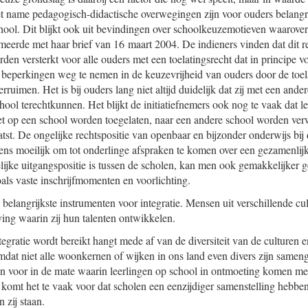
 name pedagogisch-didactische overwegingen zijn voor ouders belangrij
hool. Dit blijkt ook uit bevindingen over schoolkeuzemotieven waarov
erde met haar brief van 16 maart 2004. De indieners vinden dat dit re
den versterkt voor alle ouders met een toelatingsrecht dat in principe vo
 beperkingen weg te nemen in de keuzevrijheid van ouders door de toel
erruimen. Het is bij ouders lang niet altijd duidelijk dat zij met een an
hool terechtkunnen. Het blijkt de initiatiefnemers ook nog te vaak dat l
et op een school worden toegelaten, naar een andere school worden ve
tst. De ongelijke rechtspositie van openbaar en bijzonder onderwijs bij 
vens moeilijk om tot onderlinge afspraken te komen over een gezamenlijk
ijke uitgangspositie is tussen de scholen, kan men ook gemakkelijker 
oals vaste inschrijfmomenten en voorlichting.
 belangrijkste instrumenten voor integratie. Mensen uit verschillende cu
ing waarin zij hun talenten ontwikkelen.
egratie wordt bereikt hangt mede af van de diversiteit van de culturen 
mdat niet alle woonkernen of wijken in ons land even divers zijn samen
len voor in de mate waarin leerlingen op school in ontmoeting komen met
komt het te vaak voor dat scholen een eenzijdiger samenstelling hebben
 zij staan.