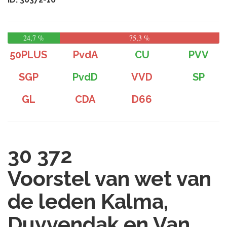
24,7 %
75,3 %
50PLUS
PvdA
CU
PVV
SGP
PvdD
VVD
SP
GL
CDA
D66
30 372
Voorstel van wet van
de leden Kalma,
Duyvendak en Van