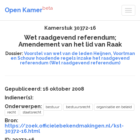
beta
Open Kamer
Kamerstuk 30372-16
Wet raadgevend referendum;
Amendement van het lid van Raak
Dossier:
Voorstel van wet van de leden Heijnen, Voortman
en Schouw houdende regels inzake het raadgevend
referendum (Wet raadgevend referendum)
Gepubliceerd: 16 oktober 2008
Indiener(s):
Onderwerpen:
bestuur
bestuursrecht
organisatie en beleid
recht
staatsrecht
Bron:
https://zoek.officielebekendmakingen.nl/kst-
30372-16.html
ID: 30372-16