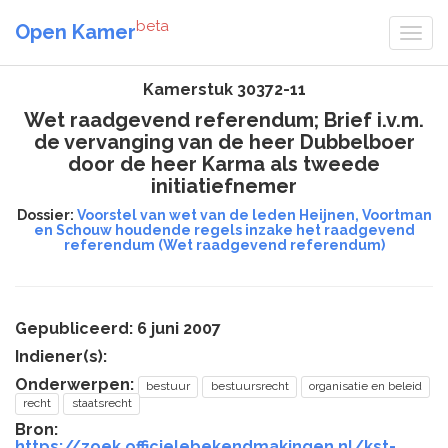
beta
Open Kamer
Kamerstuk 30372-11
Wet raadgevend referendum; Brief i.v.m.
de vervanging van de heer Dubbelboer
door de heer Karma als tweede
initiatiefnemer
Dossier:
Voorstel van wet van de leden Heijnen, Voortman
en Schouw houdende regels inzake het raadgevend
referendum (Wet raadgevend referendum)
Gepubliceerd: 6 juni 2007
Indiener(s):
Onderwerpen:
bestuur
bestuursrecht
organisatie en beleid
recht
staatsrecht
Bron:
https://zoek.officielebekendmakingen.nl/kst-