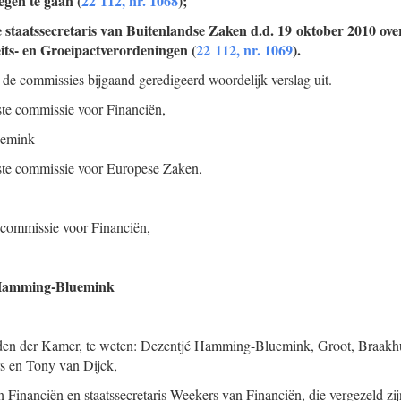
egen te gaan (
22 112, nr. 1068
);
e staatssecretaris van Buitenlandse Zaken d.d. 19 oktober 2010 over
teits- en Groeipactverordeningen (
22 112, nr. 1069
).
 de commissies bijgaand geredigeerd woordelijk verslag uit.
ste commissie voor Financiën,
uemink
aste commissie voor Europese Zaken,
e commissie voor Financiën,
 Hamming-Bluemink
den der Kamer, te weten: Dezentjé Hamming-Bluemink, Groot, Braakhu
s en Tony van Dijck,
n Financiën en staatssecretaris Weekers van Financiën, die vergezeld zi