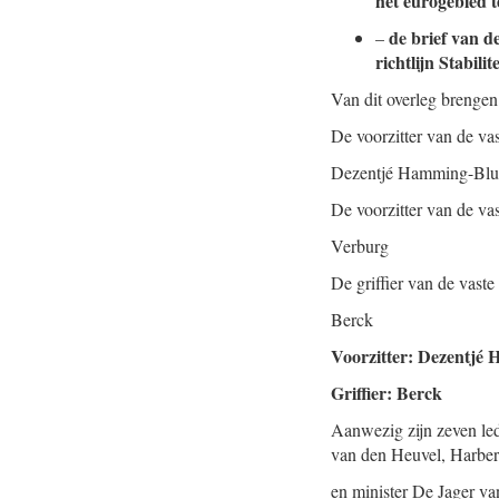
het eurogebied t
de brief van d
–
richtlijn Stabili
Van dit overleg brengen
De voorzitter van de va
Dezentjé Hamming-Bl
De voorzitter van de v
Verburg
De griffier van de vast
Berck
Voorzitter: Dezentjé
Griffier: Berck
Aanwezig zijn zeven le
van den Heuvel, Harber
en minister De Jager va