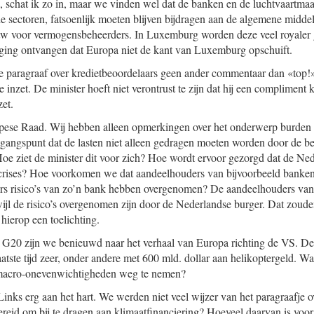
jn, schat ik zo in, maar we vinden wel dat de banken en de luchtvaartma
e sectoren, fatsoenlijk moeten blijven bijdragen aan de algemene middel
tw voor vermogensbeheerders. In Luxemburg worden deze veel royaler 
ging ontvangen dat Europa niet de kant van Luxemburg opschuift.
de paragraaf over kredietbeoordelaars geen ander commentaar dan «top!».
inzet. De minister hoeft niet verontrust te zijn dat hij een compliment k
zet.
ese Raad. Wij hebben alleen opmerkingen over het onderwerp burden s
uitgangspunt dat de lasten niet alleen gedragen moeten worden door de be
 Hoe ziet de minister dit voor zich? Hoe wordt ervoor gezorgd dat de Ned
 crises? Hoe voorkomen we dat aandeelhouders van bijvoorbeeld banken e
rs risico’s van zo’n bank hebben overgenomen? De aandeelhouders va
rwijl de risico’s overgenomen zijn door de Nederlandse burger. Dat zoud
 hierop een toelichting.
 G20 zijn we benieuwd naar het verhaal van Europa richting de VS. De
tste tijd zeer, onder andere met 600 mld. dollar aan helikoptergeld. Wa
macro-onevenwichtigheden weg te nemen?
inks erg aan het hart. We werden niet veel wijzer van het paragraafje o
reid om bij te dragen aan klimaatfinanciering? Hoeveel daarvan is voor 