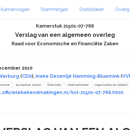
Kamervragen
Stemmingen
Statistieken
Overi
Kamerstuk 21501-07-766
Verslag van een algemeen overleg
Raad voor Economische en Financiële Zaken
december 2010
 Verburg
(
CDA
),
Ineke Dezentjé Hamming-Bluemink
(
VV
onomie
europese zaken
financiën
internationaal
organisatie en beleid
k.officielebekendmakingen.nl/kst-21501-07-766.html