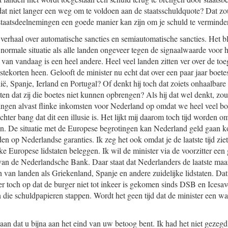
 dat niet langer een weg om te voldoen aan de staatsschuldquote? Dat 
staatsdeelnemingen een goede manier kan zijn om je schuld te verminde
verhaal over automatische sancties en semiautomatische sancties. Het bli
 normale situatie als alle landen ongeveer tegen de signaalwaarde voor h
d van vandaag is een heel andere. Heel veel landen zitten ver over de to
dstekorten heen. Gelooft de minister nu echt dat over een paar jaar boe
alië, Spanje, Ierland en Portugal? Of denkt hij toch dat zoiets onhaalbare
itten dat zij die boetes niet kunnen opbrengen? Als hij dat wel denkt, z
ingen alvast flinke inkomsten voor Nederland op omdat we heel veel b
chter bang dat dit een illusie is. Het lijkt mij daarom toch tijd worden 
llen. De situatie met de Europese begrotingen kan Nederland geld gaan k
 op Nederlandse garanties. Ik zeg het ook omdat je de laatste tijd ziet
ke Europese lidstaten beleggen. Ik wil de minister via de voorzitter een
l van de Nederlandsche Bank. Daar staat dat Nederlanders de laatste ma
n van landen als Griekenland, Spanje en andere zuidelijke lidstaten. Dat 
er toch op dat de burger niet tot inkeer is gekomen sinds DSB en Icesave
 die schuldpapieren stappen. Wordt het geen tijd dat de minister een w
 aan dat u bijna aan het eind van uw betoog bent. Ik had het niet gezeg