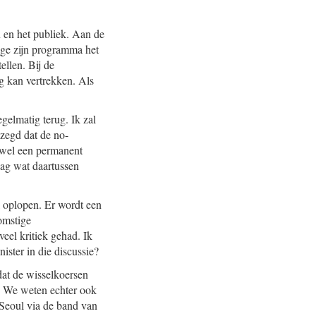
n en het publiek. Aan de
ege zijn programma het
ellen. Bij de
ig kan vertrekken. Als
elmatig terug. Ik zal
zegd dat de no-
e wel een permanent
aag wat daartussen
el oplopen. Er wordt een
omstige
eel kritiek gehad. Ik
ister in die discussie?
dat de wisselkoersen
. We weten echter ook
 Seoul via de band van