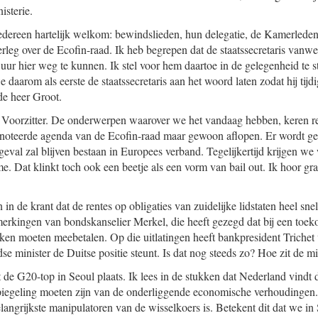
isterie.
 iedereen hartelijk welkom: bewindslieden, hun delegatie, de Kamerlede
erleg over de Ecofin-raad. Ik heb begrepen dat de staatssecretaris vanw
ur hier weg te kunnen. Ik stel voor hem daartoe in de gelegenheid te st
daarom als eerste de staatssecretaris aan het woord laten zodat hij tijd
de heer Groot.
Voorzitter. De onderwerpen waarover we het vandaag hebben, keren reg
noteerde agenda van de Ecofin-raad maar gewoon aflopen. Er wordt ge
 geval zal blijven bestaan in Europees verband. Tegelijkertijd krijgen w
me. Dat klinkt toch ook een beetje als een vorm van bail out. Ik hoor gr
 in de krant dat de rentes op obligaties van zuidelijke lidstaten heel sn
rkingen van bondskanselier Merkel, die heeft gezegd dat bij een toek
ken moeten meebetalen. Op die uitlatingen heeft bankpresident Trichet v
se minister de Duitse positie steunt. Is dat nog steeds zo? Hoe zit de min
 G20-top in Seoul plaats. Ik lees in de stukken dat Nederland vindt 
spiegeling moeten zijn van de onderliggende economische verhoudingen
langrijkste manipulatoren van de wisselkoers is. Betekent dit dat we in