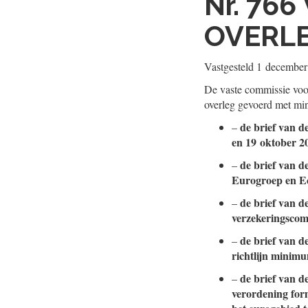
Nr. 766
OVERL
Vastgesteld
1 december
De vaste commissie voo
overleg gevoerd met min
de brief van d
–
en 19 oktober 2
de brief van d
–
Eurogroep en Ec
de brief van d
–
verzekeringscomp
de brief van d
–
richtlijn minim
de brief van d
–
verordening for