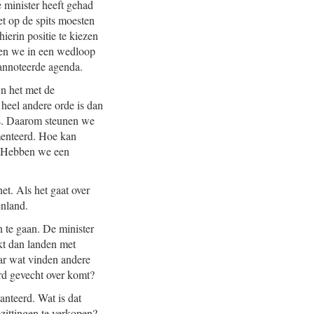
e minister heeft gehad
et op de spits moesten
ierin positie te kiezen
t en we in een wedloop
eannoteerde agenda.
jn het met de
 heel andere orde is dan
ers. Daarom steunen we
umenteerd. Hoe kan
n? Hebben we een
et. Als het gaat over
enland.
 te gaan. De minister
kt dan landen met
aar wat vinden andere
rd gevecht over komt?
anteerd. Wat is dat
ezittingen te verkopen?