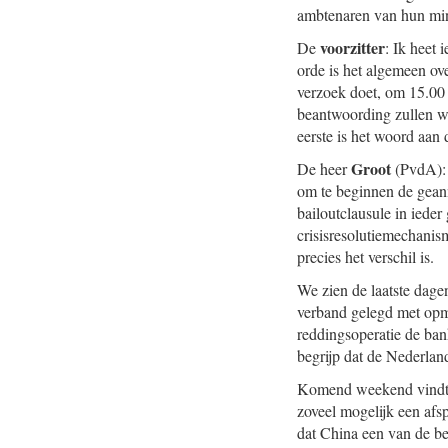
ambtenaren van hun min
voorzitter
De
: Ik heet
orde is het algemeen ov
verzoek doet, om 15.00 u
beantwoording zullen we 
eerste is het woord aan 
Groot
De heer
(PvdA): 
om te beginnen de gean
bailoutclausule in ieder
crisisresolutiemechanis
precies het verschil is.
We zien de laatste dagen
verband gelegd met opme
reddingsoperatie de ban
begrijp dat de Nederland
Komend weekend vindt de
zoveel mogelijk een af
dat China een van de be