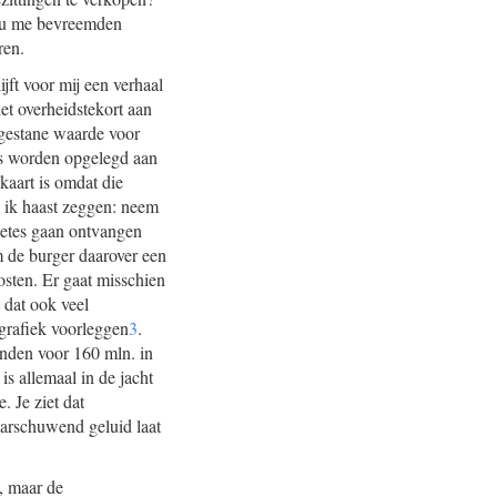
zou me bevreemden
ren.
jft voor mij een verhaal
et overheidstekort aan
egestane waarde voor
tes worden opgelegd aan
 kaart is omdat die
ou ik haast zeggen: neem
oetes gaan ontvangen
om de burger daarover een
osten. Er gaat misschien
 dat ook veel
 grafiek voorleggen
3
.
anden voor 160 mln. in
is allemaal in de jacht
. Je ziet dat
aarschuwend geluid laat
d, maar de