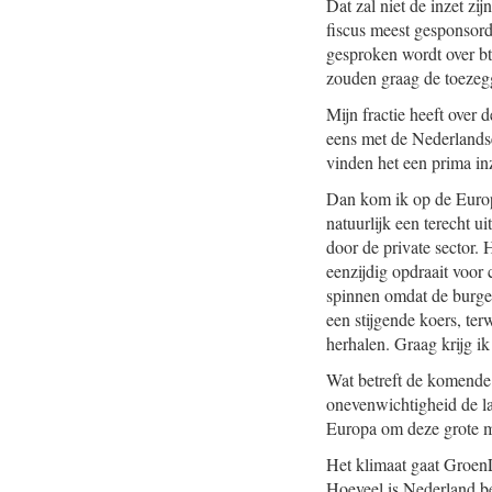
Dat zal niet de inzet zi
fiscus meest gesponsord
gesproken wordt over b
zouden graag de toezeg
Mijn fractie heeft over 
eens met de Nederlandse 
vinden het een prima in
Dan kom ik op de Europ
natuurlijk een terecht 
door de private sector.
eenzijdig opdraait voor
spinnen omdat de burge
een stijgende koers, te
herhalen. Graag krijg ik
Wat betreft de komende
onevenwichtigheid de laa
Europa om deze grote 
Het klimaat gaat GroenL
Hoeveel is Nederland be