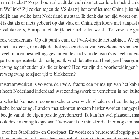
n dit debat? Zo ja, hoe verhoudt dat zich dan tot eerdere kritiek die d
Wellink? Zij zeiden tegen de VS dat zij het conflict met China juist ni
idelijk aan welke kant Nederland nu staat. Ik denk dat het tijd wordt om h
 is dat als er niets gebeurt op dat vlak en China zijn koers niet aanpas
 valutakoers, Europa uiteindelijk het slachtoffer wordt. Tot zover de g
ek verzekeraars. Op dit punt steunt de PvdA-fractie het kabinet. We zi
n het stuk eens, namelijk dat het systeemrisico van verzekeraars van een
s veel minder besmettingsgevaar en de aard van de risico’s is heel and
 apart compensatiefonds nodig is. Ik vind dat allemaal heel goed bearg
tgeving tegenhouden als die er komt? Hoe ver zijn die voorbereidinge
t wetgeving te zijner tijd te blokkeren?
tingsraamwerken is volgens de PvdA-fractie een prima lijn van het kabin
 heeft Nederland inderdaad wat zendingswerk te verrichten in het buit
er schadelijke macro-economische onevenwichtigheden en hoe die tegen
rische benadering. Landen met tekorten moeten harder worden aangepa
 beetje vanuit de eigen positie geredeneerd. Ik kan het wel plaatsen, m
j ook deze mening toegedaan? Verwacht de minister dat hier nog een ha
over het Stabiliteits- en Groeipact. Er wordt een brutoschuldbegrip geh
t landen niet wordt toegestaan een schuld terug te brengen door staatsb