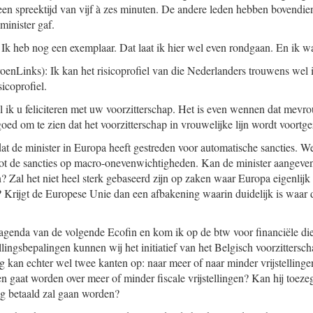
n spreektijd van vijf à zes minuten. De andere leden hebben bovendie
minister gaf.
Ik heb nog een exemplaar. Dat laat ik hier wel even rondgaan. En ik was
oenLinks): Ik kan het risicoprofiel van die Nederlanders trouwens wel 
icoprofiel.
wil ik u feliciteren met uw voorzitterschap. Het is even wennen dat mev
 goed om te zien dat het voorzitterschap in vrouwelijke lijn wordt voortge
dat de minister in Europa heeft gestreden voor automatische sancties. 
tot de sancties op macro-onevenwichtigheden. Kan de minister aangeven
n? Zal het niet heel sterk gebaseerd zijn op zaken waar Europa eigenlijk
t? Krijgt de Europese Unie dan een afbakening waarin duidelijk is waar 
agenda van de volgende Ecofin en kom ik op de btw voor financiële die
llingsbepalingen kunnen wij het initiatief van het Belgisch voorzittersc
g kan echter wel twee kanten op: naar meer of naar minder vrijstellinge
n gaat worden over meer of minder fiscale vrijstellingen? Kan hij toezeg
ng betaald zal gaan worden?