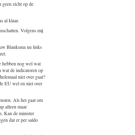
n geen zicht op de
 al klaar.
inschatten. Volgens mij
rouw Blanksma nu links
zet.
We hebben nog wel wat
 wat de indicatoren op
 helemaal niet over gaat?
de EU wel en niet over
nsten. Als het gaat om
hap alleen maar
n. Kan de minister
gen dat er per saldo