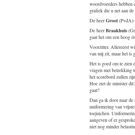
woordvoerders hebben ee
grafiek die u net aan de 
Groot
De heer
(PvdA): 
Braakhuis
De heer
(Gr
gaat het om een hoog ris
Voorzitter. Allereerst 
van mij zit, maar het is
Het is goed om te zien 
vragen met betrekking 
het scorebord zullen zij
Hoe ziet de minister di
gaat?
Dan ga ik door naar de 
uniformering van vrijste
toejuichen. Uniformerin
aangeven of er gesproke
niet nog minder belasti