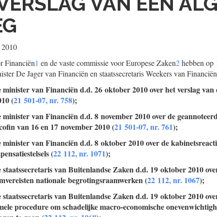
VERSLAG VAN EEN AL
EG
 2010
r Financiën
1
en de vaste commissie voor Europese Zaken
2
hebben op 
ister De Jager van Financiën en staatssecretaris Weekers van Financiën
e minister van Financiën d.d. 26 oktober 2010 over het verslag van
010 (
21 501-07, nr. 758
);
e minister van Financiën d.d. 8 november 2010 over de geannoteer
ofin van 16 en 17 november 2010 (
21 501-07, nr. 761
);
e minister van Financiën d.d. 8 oktober 2010 over de kabinetsreact
ensatiestelsels (
22 112, nr. 1071
);
e staatssecretaris van Buitenlandse Zaken d.d. 19 oktober 2010 over
umvereisten nationale begrotingsraamwerken (
22 112, nr. 1067
);
e staatssecretaris van Buitenlandse Zaken d.d. 19 oktober 2010 over
mele procedure om schadelijke macro-economische onevenwichtig