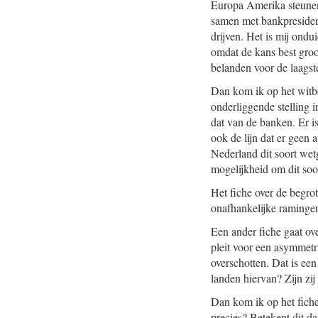
Europa Amerika steunen i
samen met bankpresident 
drijven. Het is mij ondu
omdat de kans best groot
belanden voor de laagste
Dan kom ik op het witbo
onderliggende stelling i
dat van de banken. Er i
ook de lijn dat er geen
Nederland dit soort we
mogelijkheid om dit soor
Het fiche over de begro
onafhankelijke ramingen
Een ander fiche gaat ov
pleit voor een asymmet
overschotten. Dat is een
landen hiervan? Zijn zi
Dan kom ik op het fiche 
precies? Betekent dit da