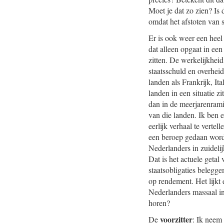
Moet je dat zo zien? Is
omdat het afstoten van 
Er is ook weer een heel 
dat alleen opgaat in een
zitten. De werkelijkhei
staatsschuld en overhei
landen als Frankrijk, It
landen in een situatie z
dan in de meerjarenram
van die landen. Ik ben e
eerlijk verhaal te verte
een beroep gedaan worden
Nederlanders in zuidelij
Dat is het actuele geta
staatsobligaties belegge
op rendement. Het lijkt 
Nederlanders massaal in
horen?
voorzitter
De
: Ik neem