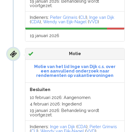
19 januari 2026: Behandeling wordt
voortgezet.
Indieners:
Pieter Grinwis
(
CU
),
Inge van Dijk
(
CDA
),
Wendy van Eijk-Nagel
(
VVD
)
19 januari 2026
Motie
Motie van het lid Inge van Dijk c.s. over
een aanvullend onderzoek naar
rendementen op vakantiewoningen
Besluiten
10 februari 2026: Aangenomen.
4 februari 2026: Ingediend
19 januari 2026: Behandeling wordt
voortgezet.
Indieners:
Inge van Dijk
(
CDA
),
Pieter Grinwis
(
CU
),
Wendy van Eijk-Nagel
(
VVD
)