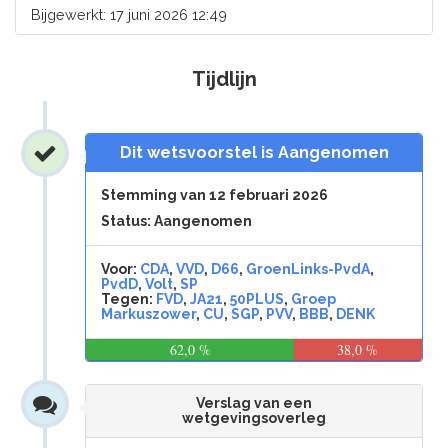
Bijgewerkt: 17 juni 2026 12:49
Tijdlijn
Dit wetsvoorstel is Aangenomen
Stemming van 12 februari 2026
Status: Aangenomen
Voor:
CDA
,
VVD
,
D66
,
GroenLinks-PvdA
,
PvdD
,
Volt
,
SP
Tegen:
FVD
,
JA21
,
50PLUS
,
Groep
Markuszower
,
CU
,
SGP
,
PVV
,
BBB
,
DENK
62,0 %
38,0 %
Verslag van een
wetgevingsoverleg