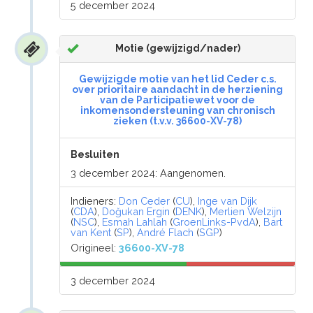
5 december 2024
Motie (gewijzigd/nader)
Gewijzigde motie van het lid Ceder c.s.
over prioritaire aandacht in de herziening
van de Participatiewet voor de
inkomensondersteuning van chronisch
zieken (t.v.v. 36600-XV-78)
Besluiten
3 december 2024: Aangenomen.
Indieners:
Don Ceder
(
CU
),
Inge van Dijk
(
CDA
),
Doğukan Ergin
(
DENK
),
Merlien Welzijn
(
NSC
),
Esmah Lahlah
(
GroenLinks-PvdA
),
Bart
van Kent
(
SP
),
André Flach
(
SGP
)
Origineel:
36600-XV-78
3 december 2024