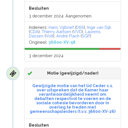
Besluiten
3 december 2024: Aangenomen.
Indieners:
Hans Vijlbrief
(
D66
),
Inge van Dijk
(
CDA
),
Thierry Aartsen
(
VVD
),
Laurens
Dassen
(
Volt
),
André Flach
(
SGP
)
Origineel:
36600-XV-58
3 december 2024
Motie (gewijzigd/nader)
Gewijzigde motie van het lid Ceder c.s.
over uitspreken dat de Kamer haar
verantwoordelijkheid neemt om
debatten respectvol te voeren en de
sociale cohesie bevorderen door in
overleg te treden met
gemeenschapsleiders (t.v.v. 36600-XV-26)
Besluiten