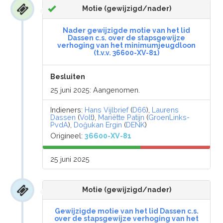
Motie (gewijzigd/nader)
Nader gewijzigde motie van het lid
Dassen c.s. over de stapsgewijze
verhoging van het minimumjeugdloon
(t.v.v. 36600-XV-81)
Besluiten
25 juni 2025: Aangenomen.
Indieners:
Hans Vijlbrief
(
D66
),
Laurens
Dassen
(
Volt
),
Mariëtte Patijn
(
GroenLinks-
PvdA
),
Doğukan Ergin
(
DENK
)
Origineel:
36600-XV-81
25 juni 2025
Motie (gewijzigd/nader)
Gewijzigde motie van het lid Dassen c.s.
over de stapsgewijze verhoging van het