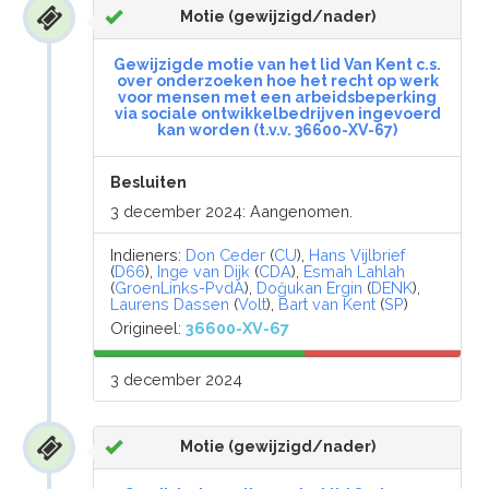
Motie (gewijzigd/nader)
Gewijzigde motie van het lid Van Kent c.s.
over onderzoeken hoe het recht op werk
voor mensen met een arbeidsbeperking
via sociale ontwikkelbedrijven ingevoerd
kan worden (t.v.v. 36600-XV-67)
Besluiten
3 december 2024: Aangenomen.
Indieners:
Don Ceder
(
CU
),
Hans Vijlbrief
(
D66
),
Inge van Dijk
(
CDA
),
Esmah Lahlah
(
GroenLinks-PvdA
),
Doğukan Ergin
(
DENK
),
Laurens Dassen
(
Volt
),
Bart van Kent
(
SP
)
Origineel:
36600-XV-67
3 december 2024
Motie (gewijzigd/nader)