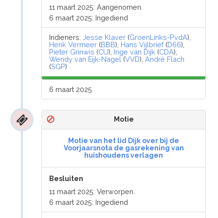
11 maart 2025: Aangenomen.
6 maart 2025: Ingediend
Indieners:
Jesse Klaver
(
GroenLinks-PvdA
),
Henk Vermeer
(
BBB
),
Hans Vijlbrief
(
D66
),
Pieter Grinwis
(
CU
),
Inge van Dijk
(
CDA
),
Wendy van Eijk-Nagel
(
VVD
),
André Flach
(
SGP
)
6 maart 2025
Motie
Motie van het lid Dijk over bij de
Voorjaarsnota de gasrekening van
huishoudens verlagen
Besluiten
11 maart 2025: Verworpen.
6 maart 2025: Ingediend