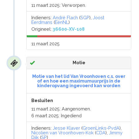
11 maart 2025: Verworpen.
Indieners:
André Flach
(
SGP
),
Joost
Eerdmans
(
EénNL
)
Origineel:
36600-XV-108
11 maart 2025
Motie
Motie van het lid Van Vroonhoven c.s. over
of en hoe een maximumuurprijs in de
kinderopvang ingevoerd kan worden
Besluiten
11 maart 2025: Aangenomen.
6 maart 2025: Ingediend
Indieners:
Jesse Klaver
(
GroenLinks-PvdA
),
Nicolien van Vroonhoven-Kok
(
CDA
),
Jimmy
Dijk
(
SP
)