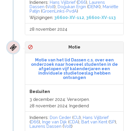
Indieners:
Hans Vijlbrief
(
D66
),
Laurens
Dassen
(
Volt
),
Doğukan Ergin
(
DENK
),
Mariëtte
Patijn
(
GroenLinks-PvdA
)
Wijzigingen:
36600-XV-112
,
36600-XV-113
28 november 2024
Motie
Motie van het lid Dassen c.s. over een
onderzoek naar hoeveel studenten in de
afgelopen vijf kalenderjaren een
individuele studietoeslag hebben
ontvangen
Besluiten
3 december 2024: Verworpen.
28 november 2024: Ingediend
Indieners:
Don Ceder
(
CU
),
Hans Vijlbrief
(
D66
),
Inge van Dijk
(
CDA
),
Bart van Kent
(
SP
),
Laurens Dassen
(
Volt
)