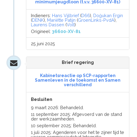
minimumjeugdloon (t.v.v. 36600-XV-81)
Indieners:
Hans Vijlbrief
(
D66
),
Doğukan Ergin
(
DENK
),
Mariëtte Patijn
(
GroenLinks-PvdA
),
Laurens Dassen
(
Volt
)
Origineel:
36600-XV-81
25 juni 2025
Brief regering
Kabinetsreactie op SCP-rapporten
Samenleven in de toekomst en Samen
verschillend
Besluiten
9 maart 2026: Behandeld.
11 september 2025: Afgevoerd van de stand
der werkzaamheden.
10 september 2025: Behandeld.
1 juli 2025: Agenderen voor het te zijner tijd te
voeren commissiedebat Integratie.