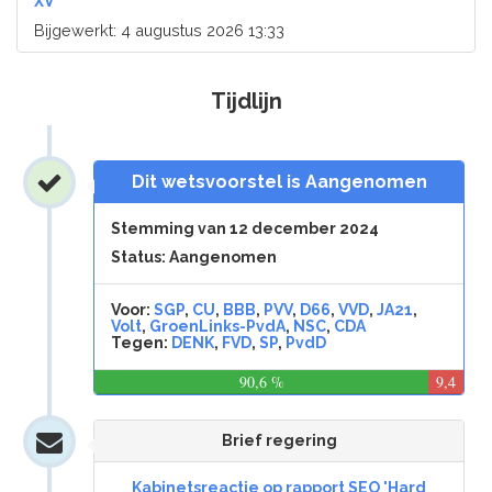
XV
Bijgewerkt: 4 augustus 2026 13:33
Tijdlijn
Dit wetsvoorstel is Aangenomen
Stemming van 12 december 2024
Status: Aangenomen
Voor:
SGP
,
CU
,
BBB
,
PVV
,
D66
,
VVD
,
JA21
,
Volt
,
GroenLinks-PvdA
,
NSC
,
CDA
Tegen:
DENK
,
FVD
,
SP
,
PvdD
90,6 %
9,4
%
Brief regering
Kabinetsreactie op rapport SEO 'Hard