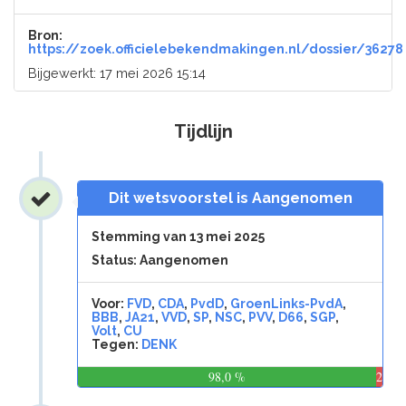
Bron:
https://zoek.officielebekendmakingen.nl/dossier/36278
Bijgewerkt: 17 mei 2026 15:14
Tijdlijn
Dit wetsvoorstel is Aangenomen
Stemming van 13 mei 2025
Status: Aangenomen
Voor:
FVD
,
CDA
,
PvdD
,
GroenLinks-PvdA
,
BBB
,
JA21
,
VVD
,
SP
,
NSC
,
PVV
,
D66
,
SGP
,
Volt
,
CU
Tegen:
DENK
98,0 %
2,0
%