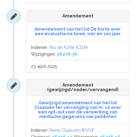
Amendement
Amendement van het lid De Korte over
een evaluatie na twee, vier en zes jaar
Indiener:
Ria de Korte
(
CDA
)
Wijzigingen:
36278-36
23 april 2025
Amendement
(gewijzigd/nader/vervangend)
Gewijzigd amendement van het lid
Claassen ter vervanging van nr. 12 over
een opt-out voor de verwerking van
medische gegevens van patiënten
Indiener:
René Claassen
(
PVV
)
Origineel:
36278-12
Wijzigingen:
36278-16