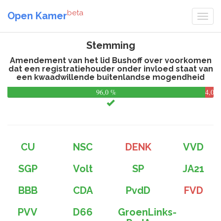
beta
Open Kamer
Stemming
Amendement van het lid Bushoff over voorkomen
dat een registratiehouder onder invloed staat van
een kwaadwillende buitenlandse mogendheid
96,0 %
4,0
%
CU
NSC
DENK
VVD
SGP
Volt
SP
JA21
BBB
CDA
PvdD
FVD
PVV
D66
GroenLinks-