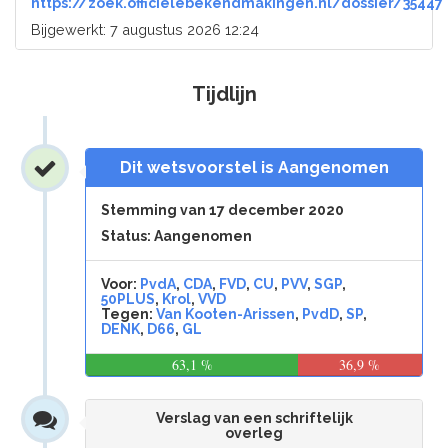
https://zoek.officielebekendmakingen.nl/dossier/35447
Bijgewerkt: 7 augustus 2026 12:24
Tijdlijn
Dit wetsvoorstel is Aangenomen
Stemming van 17 december 2020
Status: Aangenomen
Voor:
PvdA
,
CDA
,
FVD
,
CU
,
PVV
,
SGP
,
50PLUS
,
Krol
,
VVD
Tegen:
Van Kooten-Arissen
,
PvdD
,
SP
,
DENK
,
D66
,
GL
63,1 %
36,9 %
Verslag van een schriftelijk
overleg