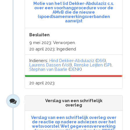
Motie van het lid Dekker-Abdulaziz c.s.
over een voorhangprocedure voor de
AMvB die de nieuwe
(spoed)samenwerkingsverbanden
aanwijst
Besluiten
9 mei 2023: Verworpen.
20 april 2023: Ingediend
Indieners:
Hind Dekker-Abdulaziz
(
D66
),
Laurens Dassen
(
Volt
),
Renske Leijten
(
SP
),
Stephan van Baarle
(
DENK
)
20 april 2023
Verslag van een schriftelijk
overleg
Verslag van een schriftelijk overleg over
de reactie op nadere adviezen over het
wetsvoorstel Wet gegevensverwerking