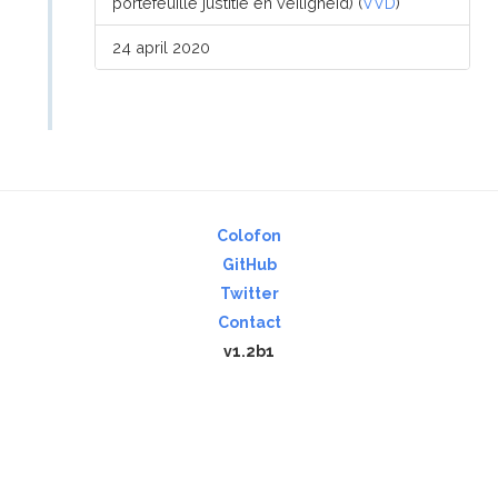
portefeuille justitie en veiligheid) (
VVD
)
24 april 2020
Colofon
GitHub
Twitter
Contact
v1.2b1