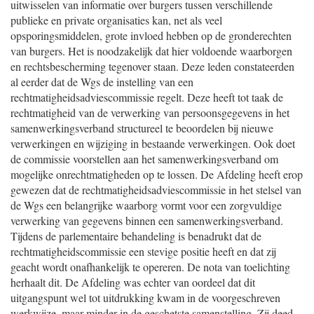
uitwisselen van informatie over burgers tussen verschillende
publieke en private organisaties kan, net als veel
opsporingsmiddelen, grote invloed hebben op de gronderechten
van burgers. Het is noodzakelijk dat hier voldoende waarborgen
en rechtsbescherming tegenover staan. Deze leden constateerden
al eerder dat de Wgs de instelling van een
rechtmatigheidsadviescommissie regelt. Deze heeft tot taak de
rechtmatigheid van de verwerking van persoonsgegevens in het
samenwerkingsverband structureel te beoordelen bij nieuwe
verwerkingen en wijziging in bestaande verwerkingen. Ook doet
de commissie voorstellen aan het samenwerkingsverband om
mogelijke onrechtmatigheden op te lossen. De Afdeling heeft erop
gewezen dat de rechtmatigheidsadviescommissie in het stelsel van
de Wgs een belangrijke waarborg vormt voor een zorgvuldige
verwerking van gegevens binnen een samenwerkingsverband.
Tijdens de parlementaire behandeling is benadrukt dat de
rechtmatigheidscommissie een stevige positie heeft en dat zij
geacht wordt onafhankelijk te opereren. De nota van toelichting
herhaalt dit. De Afdeling was echter van oordeel dat dit
uitgangspunt wel tot uitdrukking kwam in de voorgeschreven
werkwijze, maar minder in de geschetste samenstelling. Zij deed