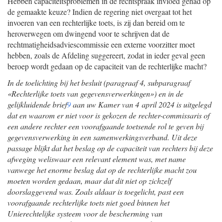
Hebben capaciteitsproblemen in de rechtspraak invloed gehad op
de gemaakte keuze? Indien de regering niet overgaat tot het
invoeren van een rechterlijke toets, is zij dan bereid om te
heroverwegen om dwingend voor te schrijven dat de
rechtmatigheidsadviescommissie een externe voorzitter moet
hebben, zoals de Afdeling suggereert, zodat in ieder geval geen
beroep wordt gedaan op de capaciteit van de rechterlijke macht?
In de toelichting bij het besluit (paragraaf 4, subparagraaf
«Rechterlijke toets van gegevensverwerkingen») en in de
gelijkluidende brief
9
aan uw Kamer van 4 april 2024 is uitgelegd
dat en waarom er niet voor is gekozen de rechter-commissaris of
een andere rechter een voorafgaande toetsende rol te geven bij
gegevensverwerking in een samenwerkingsverband. Uit deze
passage blijkt dat het beslag op de capaciteit van rechters bij deze
afweging weliswaar een relevant element was, met name
vanwege het enorme beslag dat op de rechterlijke macht zou
moeten worden gedaan, maar dat dit niet op zichzelf
doorslaggevend was. Zoals aldaar is toegelicht, past een
voorafgaande rechterlijke toets niet goed binnen het
Unierechtelijke systeem voor de bescherming van