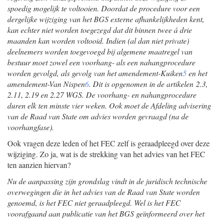
spoedig mogelijk te voltooien. Doordat de procedure voor een
dergelijke wijziging van het BGS externe afhankelijkheden kent,
kan echter niet worden toegezegd dat dit binnen twee á drie
maanden kan worden voltooid. Indien (al dan niet private)
deelnemers worden toegevoegd bij algemene maatregel van
bestuur moet zowel een voorhang- als een nahangprocedure
worden gevolgd, als gevolg van het amendement-Kuiken
5
en het
amendement-Van Nispen
6
. Dit is opgenomen in de artikelen 2.3,
2.11, 2.19 en 2.27 WGS. De voorhang- en nahangprocedure
duren elk ten minste vier weken. Ook moet de Afdeling advisering
van de Raad van State om advies worden gevraagd (na de
voorhangfase).
Ook vragen deze leden of het FEC zelf is geraadpleegd over deze
wijziging. Zo ja, wat is de strekking van het advies van het FEC
ten aanzien hiervan?
Nu de aanpassing zijn grondslag vindt in de juridisch technische
overwegingen die in het advies van de Raad van State worden
genoemd, is het FEC niet geraadpleegd. Wel is het FEC
voorafgaand aan publicatie van het BGS geïnformeerd over het