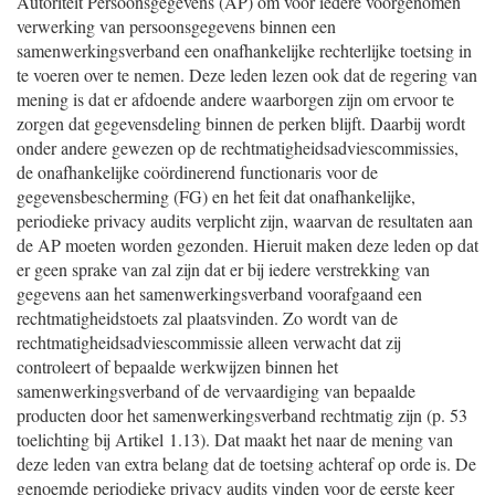
Autoriteit Persoonsgegevens (AP) om voor iedere voorgenomen
verwerking van persoonsgegevens binnen een
samenwerkingsverband een onafhankelijke rechterlijke toetsing in
te voeren over te nemen. Deze leden lezen ook dat de regering van
mening is dat er afdoende andere waarborgen zijn om ervoor te
zorgen dat gegevensdeling binnen de perken blijft. Daarbij wordt
onder andere gewezen op de rechtmatigheidsadviescommissies,
de onafhankelijke coördinerend functionaris voor de
gegevensbescherming (FG) en het feit dat onafhankelijke,
periodieke privacy audits verplicht zijn, waarvan de resultaten aan
de AP moeten worden gezonden. Hieruit maken deze leden op dat
er geen sprake van zal zijn dat er bij iedere verstrekking van
gegevens aan het samenwerkingsverband voorafgaand een
rechtmatigheidstoets zal plaatsvinden. Zo wordt van de
rechtmatigheidsadviescommissie alleen verwacht dat zij
controleert of bepaalde werkwijzen binnen het
samenwerkingsverband of de vervaardiging van bepaalde
producten door het samenwerkingsverband rechtmatig zijn (p. 53
toelichting bij Artikel 1.13). Dat maakt het naar de mening van
deze leden van extra belang dat de toetsing achteraf op orde is. De
genoemde periodieke privacy audits vinden voor de eerste keer