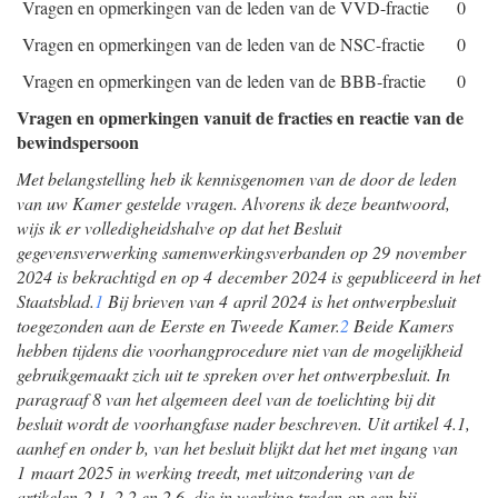
Vragen en opmerkingen van de leden van de VVD-fractie
0
Vragen en opmerkingen van de leden van de NSC-fractie
0
Vragen en opmerkingen van de leden van de BBB-fractie
0
Vragen en opmerkingen vanuit de fracties en reactie van de
bewindspersoon
Met belangstelling heb ik kennisgenomen van de door de leden
van uw Kamer gestelde vragen. Alvorens ik deze beantwoord,
wijs ik er volledigheidshalve op dat het Besluit
gegevensverwerking samenwerkingsverbanden op 29 november
2024 is bekrachtigd en op 4 december 2024 is gepubliceerd in het
Staatsblad.
1
Bij brieven van 4 april 2024 is het ontwerpbesluit
toegezonden aan de Eerste en Tweede Kamer.
2
Beide Kamers
hebben tijdens die voorhangprocedure niet van de mogelijkheid
gebruikgemaakt zich uit te spreken over het ontwerpbesluit. In
paragraaf 8 van het algemeen deel van de toelichting bij dit
besluit wordt de voorhangfase nader beschreven. Uit artikel 4.1,
aanhef en onder b, van het besluit blijkt dat het met ingang van
1 maart 2025 in werking treedt, met uitzondering van de
artikelen 2.1, 2.2 en 2.6, die in werking treden op een bij