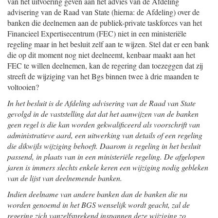
van het uitvoering geven aan het advies van de Afdeling
advisering van de Raad van State (hierna: de Afdeling) over de
banken die deelnemen aan de publiek-private taskforces van het
Financieel Expertisecentrum (FEC) niet in een ministeriële
regeling maar in het besluit zelf aan te wijzen. Stel dat er een bank
die op dit moment nog niet deelneemt, kenbaar maakt aan het
FEC te willen deelnemen, kan de regering dan toezeggen dat zij
streeft de wijziging van het Bgs binnen twee à drie maanden te
voltooien?
In het besluit is de Afdeling advisering van de Raad van State
gevolgd in de vaststelling dat dat het aanwijzen van de banken
geen regel is die kan worden gekwalificeerd als voorschrift van
administratieve aard, een uitwerking van details of een regeling
die dikwijls wijziging behoeft. Daarom is regeling in het besluit
passend, in plaats van in een ministeriële regeling. De afgelopen
jaren is immers slechts enkele keren een wijziging nodig gebleken
van de lijst van deelnemende banken.
Indien deelname van andere banken dan de banken die nu
worden genoemd in het BGS wenselijk wordt geacht, zal de
regering zich vanzelfsprekend inspannen deze wijziging zo