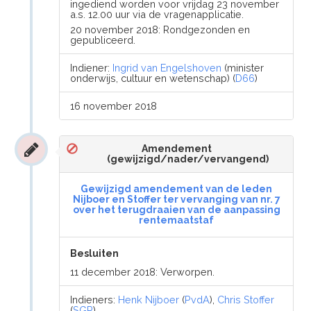
ingediend worden voor vrijdag 23 november
a.s. 12.00 uur via de vragenapplicatie.
20 november 2018: Rondgezonden en
gepubliceerd.
Indiener:
Ingrid van Engelshoven
(minister
onderwijs, cultuur en wetenschap) (
D66
)
16 november 2018
Amendement
(gewijzigd/nader/vervangend)
Gewijzigd amendement van de leden
Nijboer en Stoffer ter vervanging van nr. 7
over het terugdraaien van de aanpassing
rentemaatstaf
Besluiten
11 december 2018: Verworpen.
Indieners:
Henk Nijboer
(
PvdA
),
Chris Stoffer
(
SGP
)