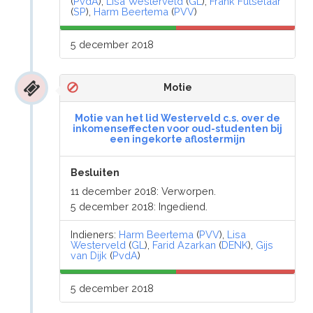
(
PvdA
),
Lisa Westerveld
(
GL
),
Frank Futselaar
(
SP
),
Harm Beertema
(
PVV
)
5 december 2018
Motie
Motie van het lid Westerveld c.s. over de
inkomenseffecten voor oud-studenten bij
een ingekorte aflostermijn
Besluiten
11 december 2018: Verworpen.
5 december 2018: Ingediend.
Indieners:
Harm Beertema
(
PVV
),
Lisa
Westerveld
(
GL
),
Farid Azarkan
(
DENK
),
Gijs
van Dijk
(
PvdA
)
5 december 2018