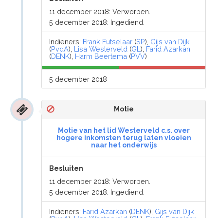
11 december 2018: Verworpen.
5 december 2018: Ingediend.
Indieners:
Frank Futselaar
(
SP
),
Gijs van Dijk
(
PvdA
),
Lisa Westerveld
(
GL
),
Farid Azarkan
(
DENK
),
Harm Beertema
(
PVV
)
5 december 2018
Motie
Motie van het lid Westerveld c.s. over
hogere inkomsten terug laten vloeien
naar het onderwijs
Besluiten
11 december 2018: Verworpen.
5 december 2018: Ingediend.
Indieners:
Farid Azarkan
(
DENK
),
Gijs van Dijk