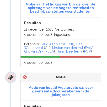
Motie van het lid Gijs van Dijk c.s. over de
opbrengst van de hogere rentekosten
beschikbaar stellen voor studenten
Besluiten
11 december 2018: Verworpen.
5 december 2018: Ingediend.
Indieners:
Farid Azarkan
(
DENK
),
Lisa
Westerveld
(
GL
),
Kirsten van den Hul
(
PvdA
),
Gijs van Dijk
(
PvdA
),
Harm Beertema
(
PVV
)
5 december 2018
Motie
Motie van het lid Westerveld c.s. over
geen rente doorberekenen in de
jokerjaren
Besluiten