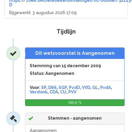
https://zoek.officielebekendmakingen.nl/dossier/32123
D
Bijgewerkt: 3 augustus 2026 17:09
Tijdlijn
Dit wetsvoorstel is Aangenomen
Stemming van 15 december 2009
Status: Aangenomen
Voor:
SP
,
D66
,
SGP
,
PvdD
,
VVD
,
GL
,
PvdA
,
Verdonk
,
CDA
,
CU
,
PVV
100,0 %
0,0
%
Stemmen - aangenomen
Aangenomen