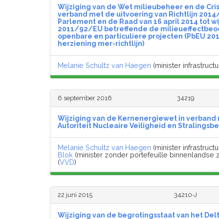
Wijziging van de Wet milieubeheer en de Cris
verband met de uitvoering van Richtlijn 201
Parlement en de Raad van 16 april 2014 tot wij
2011/92/EU betreffende de milieueffectbeo
openbare en particuliere projecten (PbEU 201
herziening mer-richtlijn)
Melanie Schultz van Haegen
(minister infrastructu
6 september 2016
34219
Wijziging van de Kernenergiewet in verband 
Autoriteit Nucleaire Veiligheid en Stralings
Melanie Schultz van Haegen
(minister infrastructu
Blok
(minister zonder portefeuille binnenlandse z
(
VVD
)
22 juni 2015
34210-J
Wijziging van de begrotingsstaat van het Delt