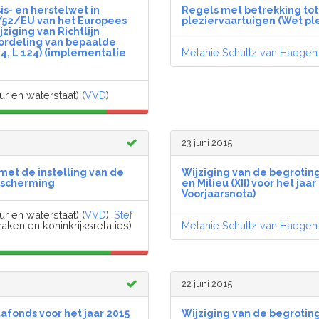
is- en herstelwet in
Regels met betrekking tot
4/52/EU van het Europees
pleziervaartuigen (Wet pl
ziging van Richtlijn
ordeling van bepaalde
Melanie Schultz van Haegen
4, L 124) (implementatie
ur en waterstaat) (
VVD
)
23 juni 2015
met de instelling van de
Wijziging van de begroting
bescherming
en Milieu (XII) voor het j
Voorjaarsnota)
ur en waterstaat) (
VVD
),
Stef
aken en koninkrijksrelaties)
Melanie Schultz van Haegen
22 juni 2015
afonds voor het jaar 2015
Wijziging van de begroting