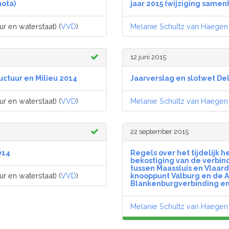
ota)
jaar 2015 (wijziging same
ur en waterstaat) (
VVD
)
Melanie Schultz van Haegen
12 juni 2015
ructuur en Milieu 2014
Jaarverslag en slotwet De
ur en waterstaat) (
VVD
)
Melanie Schultz van Haegen
22 september 2015
014
Regels over het tijdelijk h
bekostiging van de verbin
tussen Maassluis en Vlaar
ur en waterstaat) (
VVD
)
knooppunt Valburg en de A1
Blankenburgverbinding en 
Melanie Schultz van Haegen