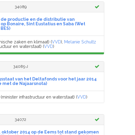
34089
de productie en de distributie van
 op Bonaire, Sint Eustatius en Saba (Wet
 BES)
ische zaken en klimaat) (
VVD
),
Melanie Schultz
ructuur en waterstaat) (
VVD
)
34085-J
sstaat van het Deltafonds voor het jaar 2014
 met de Najaarsnota)
(minister infrastructuur en waterstaat) (
VVD
)
34072
4 oktober 2014 op de Eems tot stand gekomen