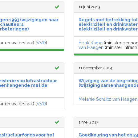
11 juni 2019
igen 1993 (wijzigingen naar
Regels met betrekking tot 
chauffeurs,
elektriciteit en drinkwater
erbeteringen)
elektriciteit en drinkwater
ur en waterstaat) (
VVD
)
Henk Kamp
(minister econom
van Haegen
(minister infrast
11 december 2014
isterie van Infrastructuur
Wijziging van de begroting
 samenhangende met de
(wijziging samenhangende
Melanie Schultz van Haegen
ur en waterstaat) (
VVD
)
1 mei 2017
astructuurfonds voor het
Goedkeuring van het op 2