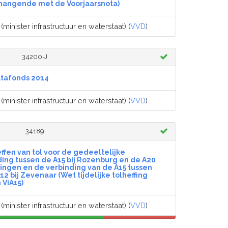
nhangende met de Voorjaarsnota)
(minister infrastructuur en waterstaat) (
VVD
)
34200-J
ltafonds 2014
(minister infrastructuur en waterstaat) (
VVD
)
34189
effen van tol voor de gedeeltelijke
ding tussen de A15 bij Rozenburg en de A20
dingen en de verbinding van de A15 tussen
2 bij Zevenaar (Wet tijdelijke tolheffing
ViA15)
(minister infrastructuur en waterstaat) (
VVD
)