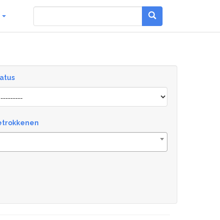
g
atus
atus
etrokkenen