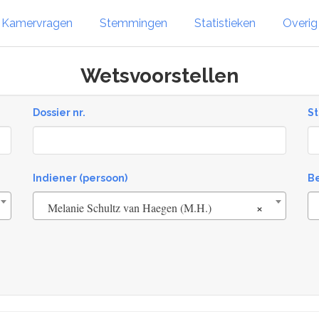
Kamervragen
Stemmingen
Statistieken
Overi
Wetsvoorstellen
Dossier nr.
St
St
Indiener (persoon)
B
×
Melanie Schultz van Haegen (M.H.)