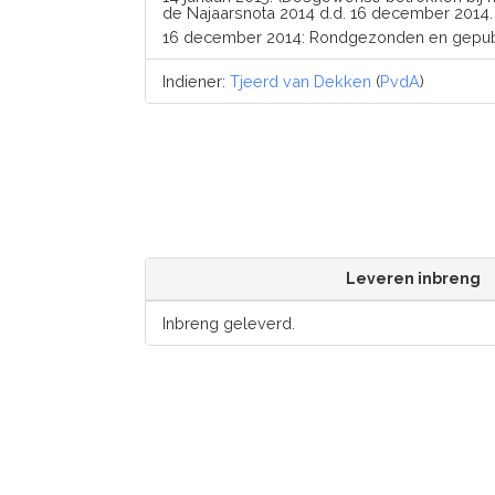
de Najaarsnota 2014 d.d. 16 december 2014.
16 december 2014: Rondgezonden en gepub
Indiener:
Tjeerd van Dekken
(
PvdA
)
Leveren inbreng
Inbreng geleverd.