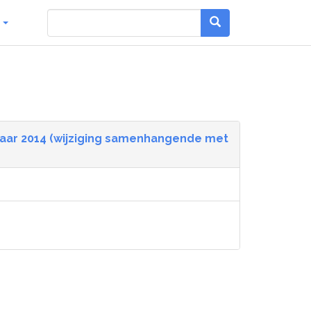
g
et jaar 2014 (wijziging samenhangende met