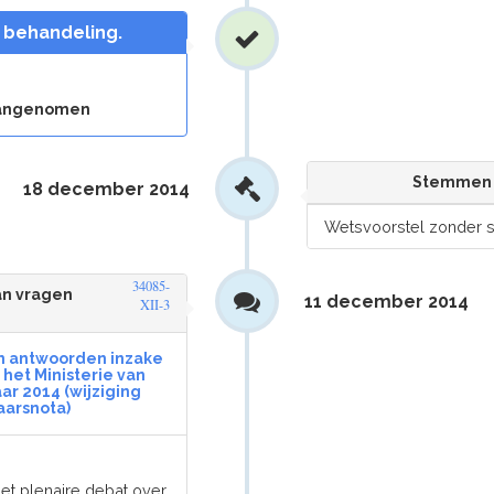
n behandeling.
 aangenomen
Stemmen 
18 december 2014
Wetsvoorstel zonder
34085-
an vragen
11 december 2014
XII-3
en antwoorden inzake
het Ministerie van
jaar 2014 (wijziging
arsnota)
het plenaire debat over