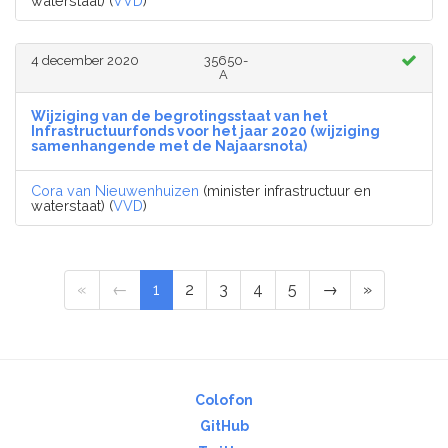
waterstaat) (
VVD
)
4 december 2020
35650-
A
Wijziging van de begrotingsstaat van het
Infrastructuurfonds voor het jaar 2020 (wijziging
samenhangende met de Najaarsnota)
Cora van Nieuwenhuizen
(minister infrastructuur en
waterstaat) (
VVD
)
«
←
1
2
3
4
5
→
»
Colofon
GitHub