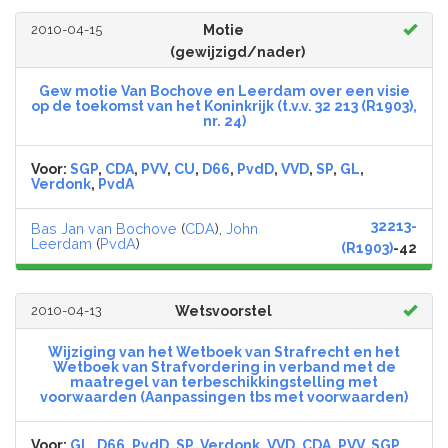
2010-04-15
Motie
(gewijzigd/nader)
Gew motie Van Bochove en Leerdam over een visie
op de toekomst van het Koninkrijk (t.v.v. 32 213 (R1903),
nr. 24)
Voor:
SGP
,
CDA
,
PVV
,
CU
,
D66
,
PvdD
,
VVD
,
SP
,
GL
,
Verdonk
,
PvdA
32213-
Bas Jan van Bochove
(
CDA
),
John
Leerdam
(
PvdA
)
(R1903)
-42
2010-04-13
Wetsvoorstel
Wijziging van het Wetboek van Strafrecht en het
Wetboek van Strafvordering in verband met de
maatregel van terbeschikkingstelling met
voorwaarden (Aanpassingen tbs met voorwaarden)
Voor:
GL
,
D66
,
PvdD
,
SP
,
Verdonk
,
VVD
,
CDA
,
PVV
,
SGP
,