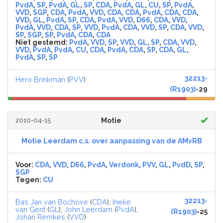
PvdA
,
SP
,
PvdA
,
GL
,
SP
,
CDA
,
PvdA
,
GL
,
CU
,
SP
,
PvdA
,
VVD
,
SGP
,
CDA
,
PvdA
,
VVD
,
CDA
,
CDA
,
PvdA
,
CDA
,
CDA
,
VVD
,
GL
,
PvdA
,
SP
,
CDA
,
PvdA
,
VVD
,
D66
,
CDA
,
VVD
,
PvdA
,
VVD
,
CDA
,
SP
,
VVD
,
PvdA
,
CDA
,
VVD
,
SP
,
CDA
,
VVD
,
SP
,
SGP
,
SP
,
PvdA
,
CDA
,
CDA
Niet gestemd:
PvdA
,
VVD
,
SP
,
VVD
,
GL
,
SP
,
CDA
,
VVD
,
VVD
,
PvdA
,
PvdA
,
CU
,
CDA
,
PvdA
,
CDA
,
SP
,
CDA
,
GL
,
PvdA
,
SP
,
SP
32213-
Hero Brinkman
(
PVV
)
(R1903)
-29
2010-04-15
Motie
Motie Leerdam c.s. over aanpassing van de AMvRB
Voor:
CDA
,
VVD
,
D66
,
PvdA
,
Verdonk
,
PVV
,
GL
,
PvdD
,
SP
,
SGP
Tegen:
CU
32213-
Bas Jan van Bochove
(
CDA
),
Ineke
van Gent
(
GL
),
John Leerdam
(
PvdA
),
(R1903)
-25
Johan Remkes
(
VVD
)