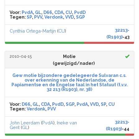
Voor:
PvdA
,
GL
,
D66
,
CDA
,
CU
,
PvdD
Tegen:
SP
,
PVV
,
Verdonk
,
VVD
,
SGP
32213-
Cynthia Ortega-Martijn
(
CU
)
(R1903)
-43
2010-04-15
Motie
(gewijzigd/nader)
Gew motie bijzondere gedelegeerde Sulvaran c.s.
over erkenning van de Nederlandse, de
Papiamentse en de Engelse taal in het Statuut (t.v.v.
32 213 (R1903), nr. 38)
Voor:
D66
,
GL
,
CDA
,
PvdD
,
SGP
,
PvdA
,
VVD
,
SP
,
CU
Tegen:
Verdonk
,
PVV
32213-
John Leerdam
(
PvdA
),
Ineke van
Gent
(
GL
)
(R1903)
-44