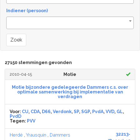
Indiener (persoon)
Zoek
27150 stemmingen gevonden
2010-04-15
Motie
Motie bijzondere gedelegeerde Dammers c.s. over
optimale samenwerking bij implementatie van
verdragen
Voor:
CU
,
CDA
,
D66
,
Verdonk
,
SP
,
SGP
,
PvdA
,
VVD
,
GL
,
PvdD
Tegen:
PVV
32213-
Herdé
,
Yrausquin
,
Dammers