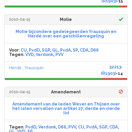
(R1903)
-15
2010-04-15
Motie
Motie bijzondere gedelegeerden Yrausquin en
Herdé over een geschillenregeling
Voor:
CU
,
PvdD
,
SGP
,
GL
,
PvdA
,
SP
,
CDA
,
D66
Tegen:
VVD
,
Verdonk
,
PVV
32213-
Herdé
,
Yrausquin
(R1903)
-14
2010-04-15
Amendement
Amendement van de leden Wever en Thijsen over
het laten vervallen van artikel 27, derde en vierde
lid
Tegen:
PvdD
,
Verdonk
,
D66
,
PVV
,
CU
,
PvdA
,
SGP
,
CDA
,
GL
,
VVD
,
SP