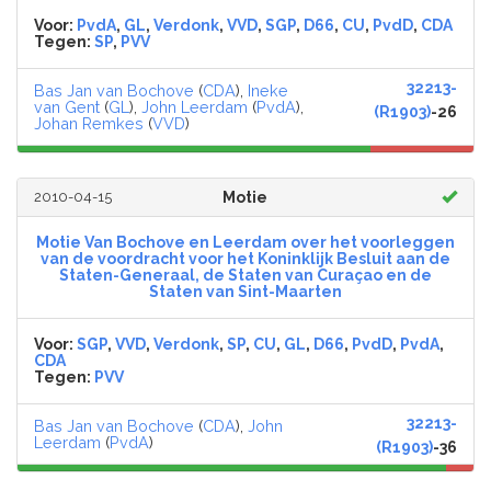
Voor:
PvdA
,
GL
,
Verdonk
,
VVD
,
SGP
,
D66
,
CU
,
PvdD
,
CDA
Tegen:
SP
,
PVV
32213-
Bas Jan van Bochove
(
CDA
),
Ineke
van Gent
(
GL
),
John Leerdam
(
PvdA
),
(R1903)
-26
Johan Remkes
(
VVD
)
2010-04-15
Motie
Motie Van Bochove en Leerdam over het voorleggen
van de voordracht voor het Koninklijk Besluit aan de
Staten-Generaal, de Staten van Curaçao en de
Staten van Sint-Maarten
Voor:
SGP
,
VVD
,
Verdonk
,
SP
,
CU
,
GL
,
D66
,
PvdD
,
PvdA
,
CDA
Tegen:
PVV
32213-
Bas Jan van Bochove
(
CDA
),
John
Leerdam
(
PvdA
)
(R1903)
-36