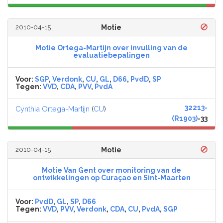
2010-04-15
Motie
Motie Ortega-Martijn over invulling van de
evaluatiebepalingen
Voor:
SGP
,
Verdonk
,
CU
,
GL
,
D66
,
PvdD
,
SP
Tegen:
VVD
,
CDA
,
PVV
,
PvdA
32213-
Cynthia Ortega-Martijn
(
CU
)
(R1903)
-33
2010-04-15
Motie
Motie Van Gent over monitoring van de
ontwikkelingen op Curaçao en Sint-Maarten
Voor:
PvdD
,
GL
,
SP
,
D66
Tegen:
VVD
,
PVV
,
Verdonk
,
CDA
,
CU
,
PvdA
,
SGP