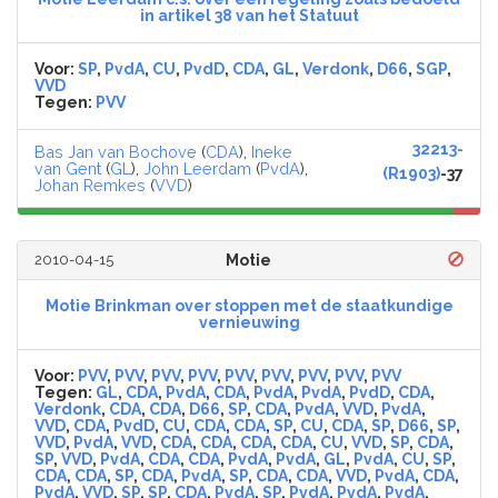
in artikel 38 van het Statuut
Voor:
SP
,
PvdA
,
CU
,
PvdD
,
CDA
,
GL
,
Verdonk
,
D66
,
SGP
,
VVD
Tegen:
PVV
32213-
Bas Jan van Bochove
(
CDA
),
Ineke
van Gent
(
GL
),
John Leerdam
(
PvdA
),
(R1903)
-37
Johan Remkes
(
VVD
)
2010-04-15
Motie
Motie Brinkman over stoppen met de staatkundige
vernieuwing
Voor:
PVV
,
PVV
,
PVV
,
PVV
,
PVV
,
PVV
,
PVV
,
PVV
,
PVV
Tegen:
GL
,
CDA
,
PvdA
,
CDA
,
PvdA
,
PvdA
,
PvdD
,
CDA
,
Verdonk
,
CDA
,
CDA
,
D66
,
SP
,
CDA
,
PvdA
,
VVD
,
PvdA
,
VVD
,
CDA
,
PvdD
,
CU
,
CDA
,
CDA
,
SP
,
CU
,
CDA
,
SP
,
D66
,
SP
,
VVD
,
PvdA
,
VVD
,
CDA
,
CDA
,
CDA
,
CDA
,
CU
,
VVD
,
SP
,
CDA
,
SP
,
VVD
,
PvdA
,
CDA
,
CDA
,
PvdA
,
PvdA
,
GL
,
PvdA
,
CU
,
SP
,
CDA
,
CDA
,
SP
,
CDA
,
PvdA
,
SP
,
CDA
,
CDA
,
VVD
,
PvdA
,
CDA
,
PvdA
,
VVD
,
SP
,
SP
,
CDA
,
PvdA
,
SP
,
PvdA
,
PvdA
,
PvdA
,