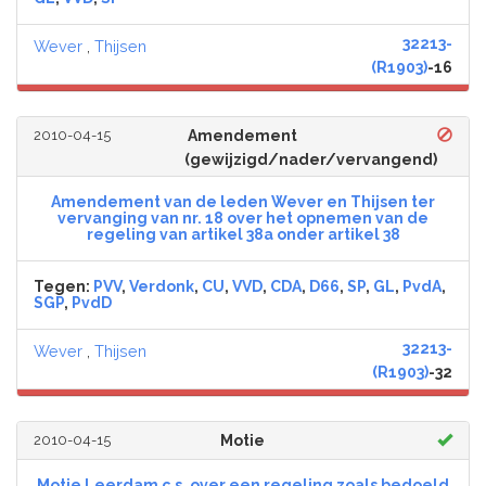
32213-
Wever
,
Thijsen
(R1903)
-16
2010-04-15
Amendement
(gewijzigd/nader/vervangend)
Amendement van de leden Wever en Thijsen ter
vervanging van nr. 18 over het opnemen van de
regeling van artikel 38a onder artikel 38
Tegen:
PVV
,
Verdonk
,
CU
,
VVD
,
CDA
,
D66
,
SP
,
GL
,
PvdA
,
SGP
,
PvdD
32213-
Wever
,
Thijsen
(R1903)
-32
2010-04-15
Motie
Motie Leerdam c.s. over een regeling zoals bedoeld