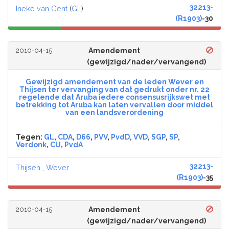
32213-
Ineke van Gent
(
GL
)
(R1903)
-30
2010-04-15
Amendement
(gewijzigd/nader/vervangend)
Gewijzigd amendement van de leden Wever en
Thijsen ter vervanging van dat gedrukt onder nr. 22
regelende dat Aruba iedere consensusrijkswet met
betrekking tot Aruba kan laten vervallen door middel
van een landsverordening
Tegen:
GL
,
CDA
,
D66
,
PVV
,
PvdD
,
VVD
,
SGP
,
SP
,
Verdonk
,
CU
,
PvdA
32213-
Thijsen
,
Wever
(R1903)
-35
2010-04-15
Amendement
(gewijzigd/nader/vervangend)