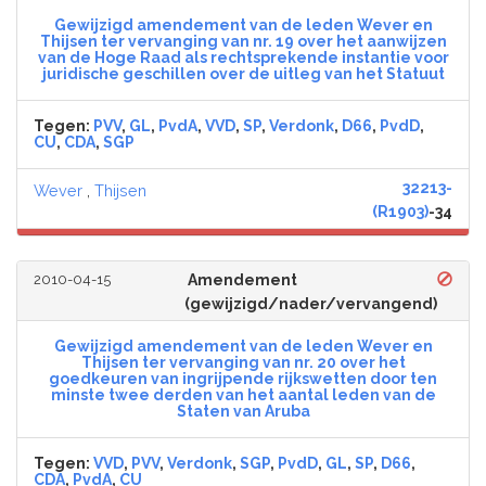
Gewijzigd amendement van de leden Wever en
Thijsen ter vervanging van nr. 19 over het aanwijzen
van de Hoge Raad als rechtsprekende instantie voor
juridische geschillen over de uitleg van het Statuut
Tegen:
PVV
,
GL
,
PvdA
,
VVD
,
SP
,
Verdonk
,
D66
,
PvdD
,
CU
,
CDA
,
SGP
32213-
Wever
,
Thijsen
(R1903)
-34
2010-04-15
Amendement
(gewijzigd/nader/vervangend)
Gewijzigd amendement van de leden Wever en
Thijsen ter vervanging van nr. 20 over het
goedkeuren van ingrijpende rijkswetten door ten
minste twee derden van het aantal leden van de
Staten van Aruba
Tegen:
VVD
,
PVV
,
Verdonk
,
SGP
,
PvdD
,
GL
,
SP
,
D66
,
CDA
,
PvdA
,
CU