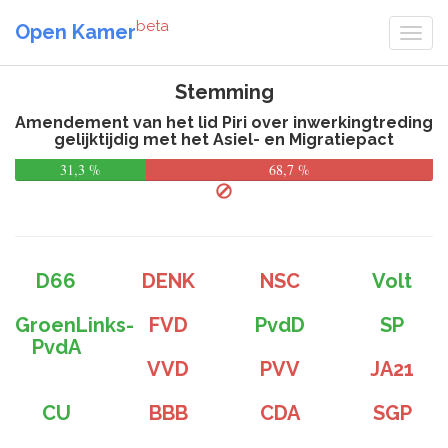
beta
Open Kamer
Stemming
Amendement van het lid Piri over inwerkingtreding
gelijktijdig met het Asiel- en Migratiepact
31,3 %
68,7 %
D66
DENK
NSC
Volt
GroenLinks-
FVD
PvdD
SP
PvdA
VVD
PVV
JA21
CU
BBB
CDA
SGP