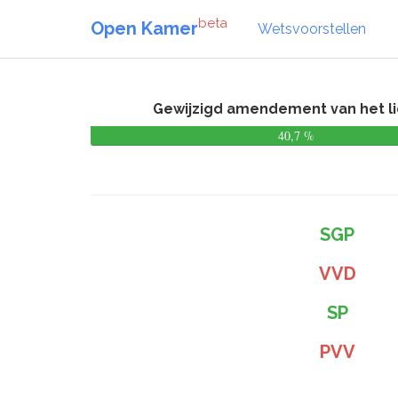
beta
Open Kamer
Wetsvoorstellen
Gewijzigd amendement van het lid
40,7 %
SGP
VVD
SP
PVV