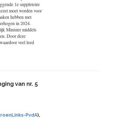
ggende 1e suppletoire
ngezet moet worden voor
 maken hebben met
verhogen in 2024.
jk Minister middels
len. Door deze
 waardoor veel leed
ging van nr. 5
roenLinks-PvdA
),