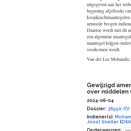
uitgegeven aan het ver
begroting afgeboekt va
koopkrachtmaatregelen. 
armoede beogen indiene
Daartoe wordt met dit 
een algemene maatregel
maatregel krijgen ouder
voorkomen wordt.
Van der Lee
Mohandis
Gewijzigd amend
over middelen 
2024-06-04
Dossier:
36550-XV
Indiener(s):
Moham
Joost Sneller
(
D66
Onderwerpen:
beg