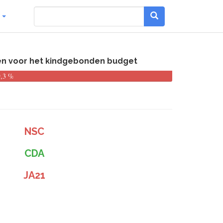
g
elen voor het kindgebonden budget
9,3 %
NSC
CDA
JA21