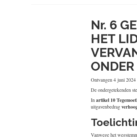
Nr. 6
GE
HET LID
VERVAN
ONDER 
Ontvangen
4 juni 2024
De ondergetekenden ste
artikel 10 Tegemoe
In
verhoo
uitgavenbedrag
Toelicht
Vanwege het wegstemme