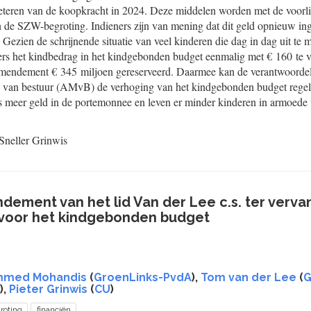
beteren van de koopkracht in 2024. Deze middelen worden met de voorli
n de SZW-begroting. Indieners zijn van mening dat dit geld opnieuw i
Gezien de schrijnende situatie van veel kinderen die dag in dag uit te
rs het kindbedrag in het kindgebonden budget eenmalig met € 160 te 
amendement € 345 miljoen gereserveerd. Daarmee kan de verantwoordeli
 van bestuur (AMvB) de verhoging van het kindgebonden budget rege
s meer geld in de portemonnee en leven er minder kinderen in armoede
Sneller
Grinwis
ement van het lid Van der Lee c.s. ter vervan
voor het kindgebonden budget
med Mohandis
(
GroenLinks-PvdA
),
Tom van der Lee
(
G
),
Pieter Grinwis
(
CU
)
roting
financiën