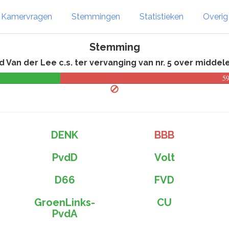
Kamervragen
Stemmingen
Statistieken
Overi
Stemming
 Van der Lee c.s. ter vervanging van nr. 5 over midd
5
DENK
BBB
PvdD
Volt
D66
FVD
GroenLinks-
CU
PvdA