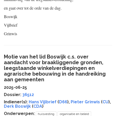
en gaat over tot de orde van de dag.
Boswijk
Vijlbrief
Grinwis
Motie van het lid Boswijk c.s. over
aandacht voor braakliggende gronden,
leegstaande winkelverdiepingen en
agrarische bebouwing in de handreiking
aan gemeenten
2025-06-25
Dossier:
36512
Indiener(s):
Hans Vijlbrief
(
D66
),
Pieter Grinwis
(
CU
),
Derk Boswijk
(
CDA
)
Onderwerpen:
huisvesting
organisatie en beleid