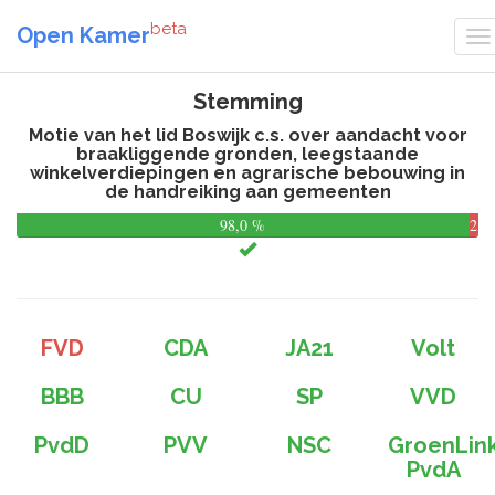
beta
Open Kamer
Stemming
Motie van het lid Boswijk c.s. over aandacht voor
braakliggende gronden, leegstaande
winkelverdiepingen en agrarische bebouwing in
de handreiking aan gemeenten
98,0 %
2,0
%
FVD
CDA
JA21
Volt
BBB
CU
SP
VVD
PvdD
PVV
NSC
GroenLin
PvdA