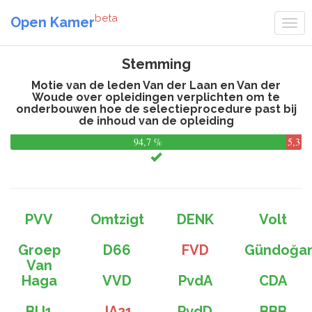
beta
Open Kamer
Stemming
Motie van de leden Van der Laan en Van der
Woude over opleidingen verplichten om te
onderbouwen hoe de selectieprocedure past bij
de inhoud van de opleiding
94,7 %
5,3
%
PVV
Omtzigt
DENK
Volt
Groep
D66
FVD
Gündoğa
Van
Haga
VVD
PvdA
CDA
BIJ1
JA21
PvdD
BBB