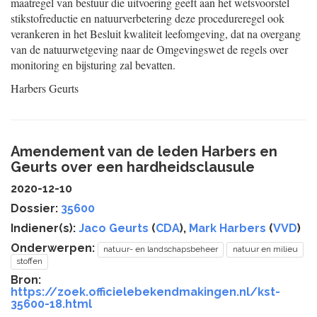
maatregel van bestuur die uitvoering geeft aan het wetsvoorstel
stikstofreductie en natuurverbetering deze procedureregel ook
verankeren in het Besluit kwaliteit leefomgeving, dat na overgang
van de natuurwetgeving naar de Omgevingswet de regels over
monitoring en bijsturing zal bevatten.
Harbers
Geurts
Amendement van de leden Harbers en
Geurts over een hardheidsclausule
2020-12-10
Dossier:
35600
Indiener(s):
Jaco Geurts
(
CDA
),
Mark Harbers
(
VVD
)
Onderwerpen:
natuur- en landschapsbeheer
natuur en milieu
stoffen
Bron:
https://zoek.officielebekendmakingen.nl/kst-
35600-18.html