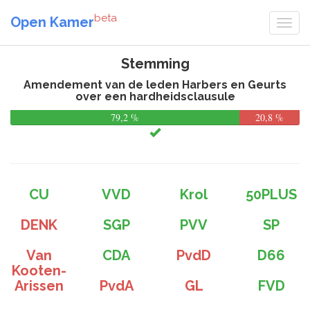
beta
Open Kamer
Stemming
Amendement van de leden Harbers en Geurts
over een hardheidsclausule
79,2 %
20,8 %
CU
VVD
Krol
50PLUS
DENK
SGP
PVV
SP
Van
CDA
PvdD
D66
Kooten-
Arissen
PvdA
GL
FVD