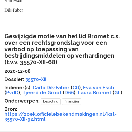
Van Esch
Dik-Faber
Gewijzigde motie van het lid Bromet c.s.
over een rechtsgrondslag voor een
verbod op toepassing van
bestrijdingsmiddelen op verhardingen
(t.v.v. 35570-XII-68)
2020-12-08
Dossier:
35570-XII
Indiener(s):
Carla Dik-Faber
(
CU
),
Eva van Esch
(
PvdD
),
Tjeerd de Groot
(
D66
),
Laura Bromet
(
GL
)
Onderwerpen:
begroting
financiën
Bron:
https://zoek.officielebekendmakingen.nl/kst-
35570-XII-92.html