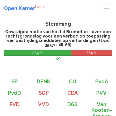
beta
Open Kamer
Stemming
Gewijzigde motie van het lid Bromet c.s. over een
rechtsgrondslag voor een verbod op toepassing
van bestrijdingsmiddelen op verhardingen (t.v.v.
35570-XII-68)
62,4 %
37,6 %
SP
DENK
CU
PvdA
PvdD
SGP
CDA
PVV
FVD
VVD
D66
Van
Kooten-
Arissen