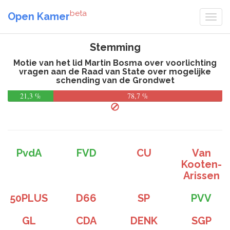
beta
Open Kamer
Stemming
Motie van het lid Martin Bosma over voorlichting
vragen aan de Raad van State over mogelijke
schending van de Grondwet
21,3 %
78,7 %
PvdA
FVD
CU
Van
Kooten-
Arissen
50PLUS
D66
SP
PVV
GL
CDA
DENK
SGP