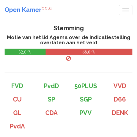
beta
Open Kamer
Stemming
Motie van het lid Agema over de indicatiestelling
overlaten aan het veld
32,0 %
68,0 %
FVD
PvdD
50PLUS
VVD
CU
SP
SGP
D66
GL
CDA
PVV
DENK
PvdA