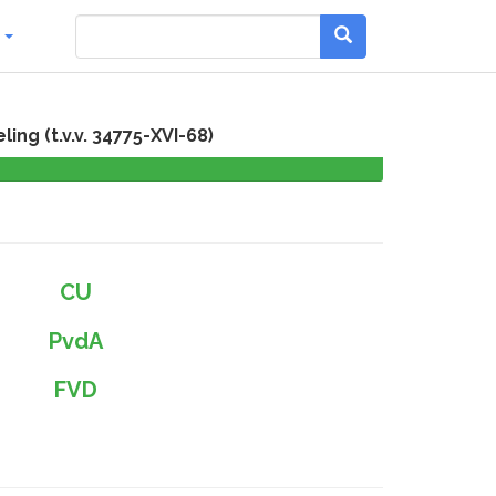
g
ng (t.v.v. 34775-XVI-68)
0,0
%
CU
PvdA
FVD