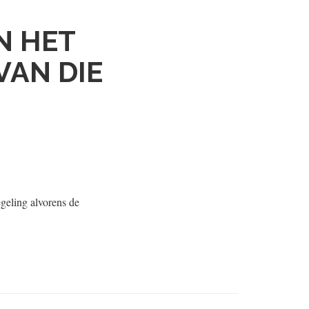
N HET
VAN DIE
geling alvorens de