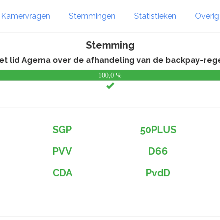
Kamervragen
Stemmingen
Statistieken
Overi
Stemming
t lid Agema over de afhandeling van de backpay-regeli
100,0 %
SGP
50PLUS
PVV
D66
CDA
PvdD