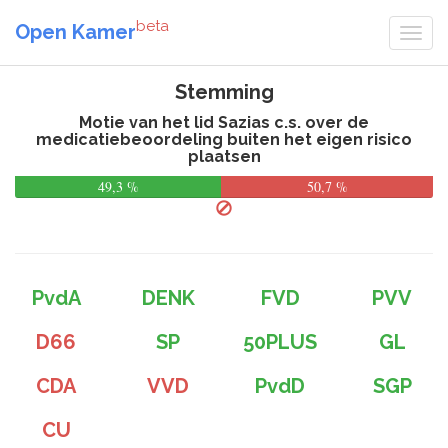
beta
Open Kamer
Stemming
Motie van het lid Sazias c.s. over de
medicatiebeoordeling buiten het eigen risico
plaatsen
49,3 %
50,7 %
PvdA
DENK
FVD
PVV
D66
SP
50PLUS
GL
CDA
VVD
PvdD
SGP
CU