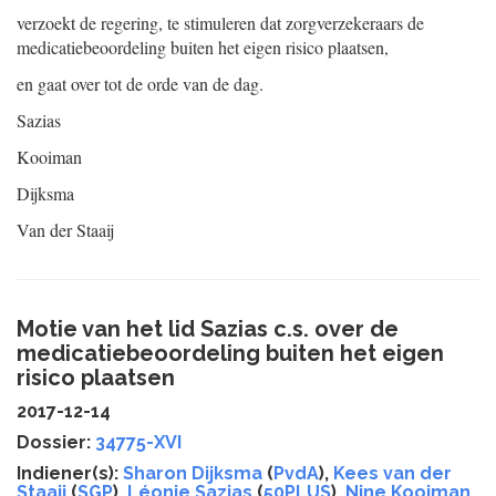
verzoekt de regering, te stimuleren dat zorgverzekeraars de
medicatiebeoordeling buiten het eigen risico plaatsen,
en gaat over tot de orde van de dag.
Sazias
Kooiman
Dijksma
Van der Staaij
Motie van het lid Sazias c.s. over de
medicatiebeoordeling buiten het eigen
risico plaatsen
2017-12-14
Dossier:
34775-XVI
Indiener(s):
Sharon Dijksma
(
PvdA
),
Kees van der
Staaij
(
SGP
),
Léonie Sazias
(
50PLUS
),
Nine Kooiman