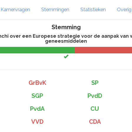
Kamervragen
Stemmingen
Statistieken
Overi
Stemming
hchi over een Europese strategie voor de aanpak van 
geneesmiddelen
GrBvK
SP
SGP
PvdD
PvdA
CU
VVD
CDA