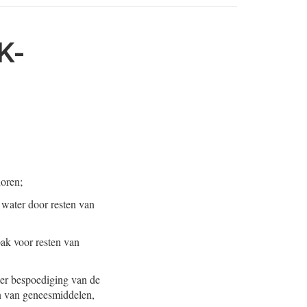
K-
horen;
water door resten van
ak voor resten van
 ter bespoediging van de
n van geneesmiddelen,