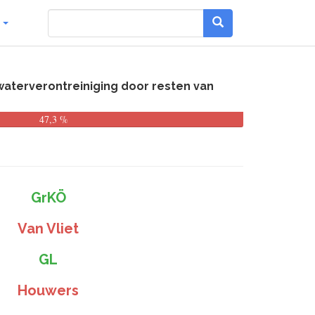
g
waterverontreiniging door resten van
47,3 %
GrKÖ
Van Vliet
GL
Houwers