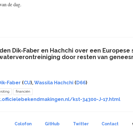
 van de dag.
eden Dik-Faber en Hachchi over een Europese 
waterverontreiniging door resten van genee
Dik-Faber
(
CU
),
Wassila Hachchi
(
D66
)
roting
financiën
.officielebekendmakingen.nl/kst-34300-J-17.html
Colofon
GitHub
Twitter
Contact