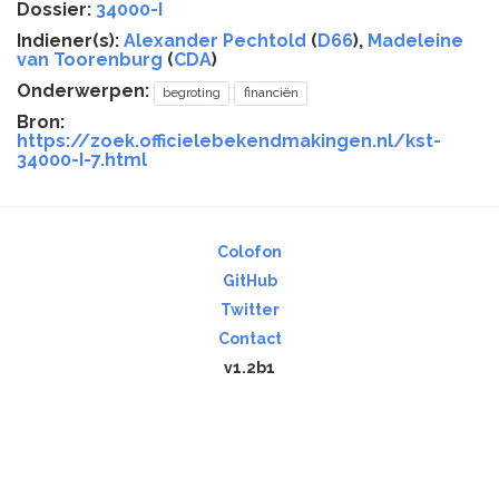
Dossier:
34000-I
Indiener(s):
Alexander Pechtold
(
D66
),
Madeleine
van Toorenburg
(
CDA
)
Onderwerpen:
begroting
financiën
Bron:
https://zoek.officielebekendmakingen.nl/kst-
34000-I-7.html
Colofon
GitHub
Twitter
Contact
v1.2b1