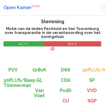
beta
Open Kamer
Stemming
Motie van de leden Pechtold en Van Toorenburg
over transparantie in de verantwoording over het
koningshuis
41,3 %
58,0 %
PVV
GrBvK
D66
50PLUS/K
50PLUS/Baay-
GL
CDA
SP
Timmerman
Van
PvdD
VVD
Vliet
CU
SGP