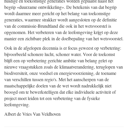
huidige en toekomstige generaties worden geplaatst naast het
begrip «duurzame ontwikkeling». De betekenis van dat begrip
wordt daarmee meer gericht op het belang van toekomstige
generaties, waarmee strakker wordt aangesloten op de definitie
van de commissie-Brundtland die ook in het wetsvoorstel is
opgenomen. Het verbeteren van de leefomgeving krijgt op deze
manier een zichtbare plek in de doelbepaling van het wetsvoorstel.
Ook in de afgelopen decennia is er focus geweest op verbetering:
bijvoorbeeld schonere lucht, schoner water. Voor de toekomst
blijft een op verbetering gerichte ambitie van belang gelet op
nieuwe vraagstukken zoals de klimaatverandering, teruglopen van
biodiversiteit, onze voedsel en energievoorziening, de toename
van verschillen tussen regio's. Met het
aanscherpen van de
maatschappelijke doelen van de wet wordt nadrukkelijk niet
beoogd om te bewerkstelligen dat elke individuele activiteit of
project moet leiden tot een verbetering van de fysieke
leefomgeving.
Albert de
Vries
Van Veldhoven