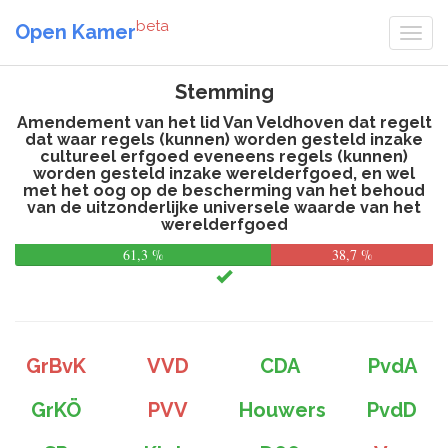
beta
Open Kamer
Stemming
Amendement van het lid Van Veldhoven dat regelt
dat waar regels (kunnen) worden gesteld inzake
cultureel erfgoed eveneens regels (kunnen)
worden gesteld inzake werelderfgoed, en wel
met het oog op de bescherming van het behoud
van de uitzonderlijke universele waarde van het
werelderfgoed
61,3 %
38,7 %
GrBvK
VVD
CDA
PvdA
GrKÖ
PVV
Houwers
PvdD