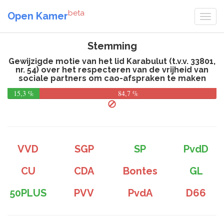
beta
Open Kamer
Stemming
Gewijzigde motie van het lid Karabulut (t.v.v. 33801,
nr. 54) over het respecteren van de vrijheid van
sociale partners om cao-afspraken te maken
15,3 %
84,7 %
VVD
SGP
SP
PvdD
CU
CDA
Bontes
GL
50PLUS
PVV
PvdA
D66