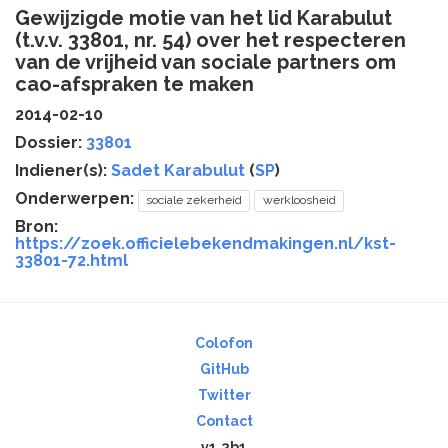
Gewijzigde motie van het lid Karabulut
(t.v.v. 33801, nr. 54) over het respecteren
van de vrijheid van sociale partners om
cao-afspraken te maken
2014-02-10
Dossier:
33801
Indiener(s):
Sadet Karabulut
(
SP
)
Onderwerpen:
sociale zekerheid
werkloosheid
Bron:
https://zoek.officielebekendmakingen.nl/kst-
33801-72.html
Colofon
GitHub
Twitter
Contact
v1.2b1