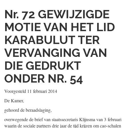
Nr. 72
GEWIJZIGDE
MOTIE VAN HET LID
KARABULUT TER
VERVANGING VAN
DIE GEDRUKT
ONDER NR. 54
Voorgesteld
11 februari 2014
De Kamer,
gehoord de beraadslaging,
overwegende de brief van staatssecretaris Klijnsma van 3 februari
waarin de sociale partners drie jaar de tijd krijgen om cao-schalen