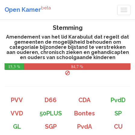
beta
Open Kamer
Stemming
Amendement van het lid Karabulut dat regelt dat
gemeenten de mogelijkheid behouden om
categoriale bijzondere bijstand te verstrekken
aan ouderen, chronisch zieken en gehandicapten
en ouders van schoolgaande kinderen
15,3 %
84,7 %
PVV
D66
CDA
PvdD
VVD
50PLUS
Bontes
SP
GL
SGP
PvdA
CU