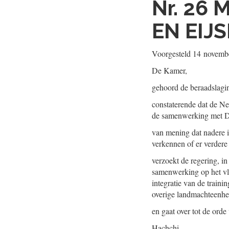
Nr. 26
M
EN EIJ
Voorgesteld
14 novemb
De Kamer,
gehoord de beraadslagi
constaterende dat de Ne
de samenwerking met Du
van mening dat nadere i
verkennen of er verder
verzoekt de regering, i
samenwerking op het vla
integratie van de train
overige landmachteenhe
en gaat over tot de orde
Hachchi