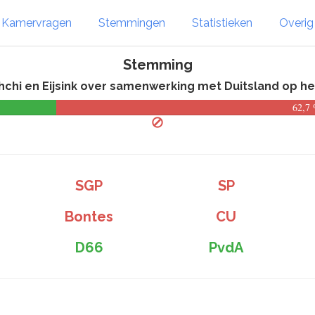
Kamervragen
Stemmingen
Statistieken
Overi
Stemming
hchi en Eijsink over samenwerking met Duitsland op he
62,7
SGP
SP
Bontes
CU
D66
PvdA