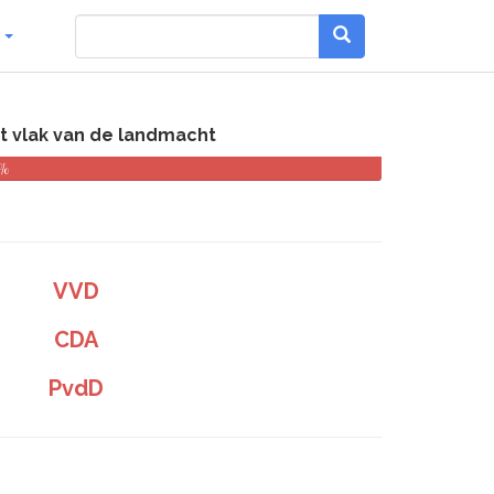
g
t vlak van de landmacht
 %
VVD
CDA
PvdD