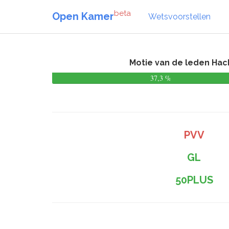
beta
Open Kamer
Wetsvoorstellen
Motie van de leden Hac
37,3 %
PVV
GL
50PLUS